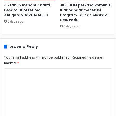
35 tahun menabur bakti,
JKK, UUM perkasa komuniti
Pesara UUM terima
luar bandar menerusi
Anugerah Bakti MAHEIS
Program Jalinan Mesra di
SMK Pedu
5 days ago
6 days ago
Leave a Reply
Your email address will not be published.
Required fields are
marked
*
C
o
m
m
e
n