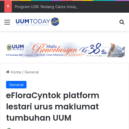
Program USR: Redang Cares inisiatif kelestarian pulau dan penglibatan komuniti
Menu
S
Home
/
General
General
eFloraCyntok platform
lestari urus maklumat
tumbuhan UUM