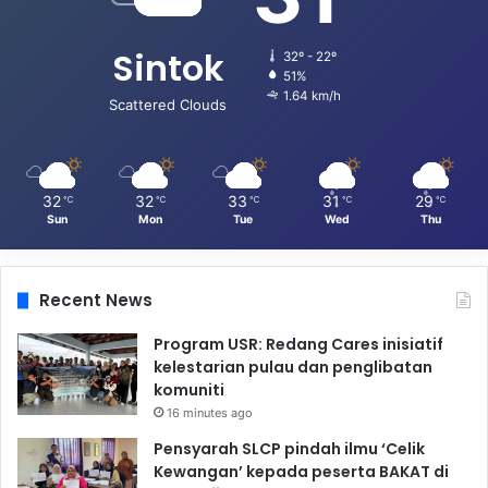
Sintok
32º - 22º
51%
1.64 km/h
Scattered Clouds
32
32
33
31
29
℃
℃
℃
℃
℃
Sun
Mon
Tue
Wed
Thu
Recent News
Program USR: Redang Cares inisiatif
kelestarian pulau dan penglibatan
komuniti
16 minutes ago
Pensyarah SLCP pindah ilmu ‘Celik
Kewangan’ kepada peserta BAKAT di