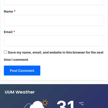
t
*
Name
*
Email
*
Save my name, email, and website in this browser for the next
time I comment.
UUM Weather
31
℃