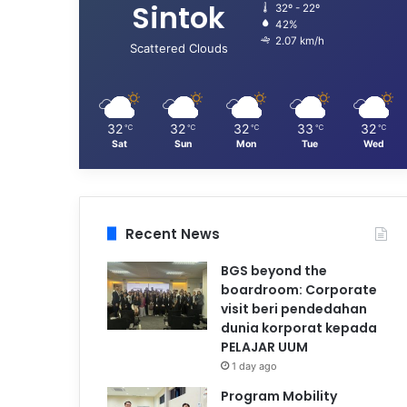
Sintok
32º - 22º
42%
2.07 km/h
Scattered Clouds
32
32
32
33
32
℃
℃
℃
℃
℃
Sat
Sun
Mon
Tue
Wed
Recent News
BGS beyond the
boardroom: Corporate
visit beri pendedahan
dunia korporat kepada
PELAJAR UUM
1 day ago
Program Mobility