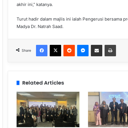
akhir ini,” katanya.
Turut hadir dalam majlis ini ialah Pengerusi bersama pr
Madya Dr. Natrah Saad.
Facebook
X
Reddit
Messenger
Share via Email
Print
Share
Related Articles