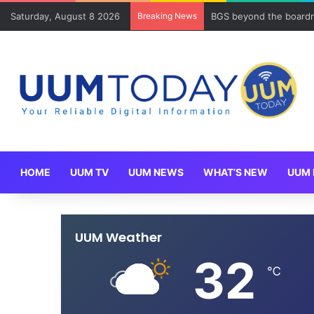
Saturday, August 8 2026
Breaking News
BGS beyond the boardr
HOME
UUM TV
UUM NEWS
WHAT’S NEW
UUM 
UUM Weather
32
℃