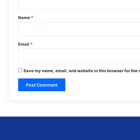
t
*
Name
*
Email
*
Save my name, email, and website in this browser for the 