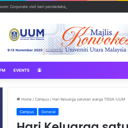
oom: Corporate visit beri pendedahan dunia korporat kepada PELAJA
FM
EVENTS
Home
/
Campus
/
Hari Keluarga satukan warga TISSA-UUM
Campus
General
Hari Keluarga sat