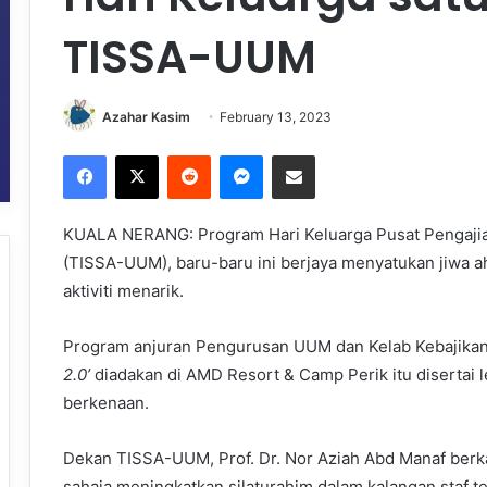
TISSA-UUM
Azahar Kasim
February 13, 2023
Facebook
X
Reddit
Messenger
Share via Email
KUALA NERANG: Program Hari Keluarga Pusat Pengajian
(TISSA-UUM), baru-baru ini berjaya menyatukan jiwa 
aktiviti menarik.
Program anjuran Pengurusan UUM dan Kelab Kebajik
2.0’
diadakan di AMD Resort & Camp Perik itu disertai l
berkenaan.
Dekan TISSA-UUM, Prof. Dr. Nor Aziah Abd Manaf berkat
sahaja meningkatkan silaturahim dalam kalangan staf t