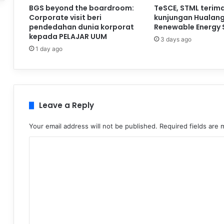
BGS beyond the boardroom:
TeSCE, STML terim
Corporate visit beri
kunjungan Hualan
pendedahan dunia korporat
Renewable Energy 
kepada PELAJAR UUM
3 days ago
1 day ago
Leave a Reply
Your email address will not be published.
Required fields are
C
o
m
m
e
n