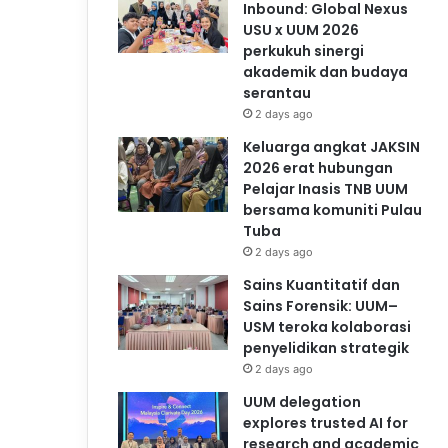
Inbound: Global Nexus
USU x UUM 2026
perkukuh sinergi
akademik dan budaya
serantau
2 days ago
Keluarga angkat JAKSIN
2026 erat hubungan
Pelajar Inasis TNB UUM
bersama komuniti Pulau
Tuba
2 days ago
Sains Kuantitatif dan
Sains Forensik: UUM–
USM teroka kolaborasi
penyelidikan strategik
2 days ago
UUM delegation
explores trusted AI for
research and academic