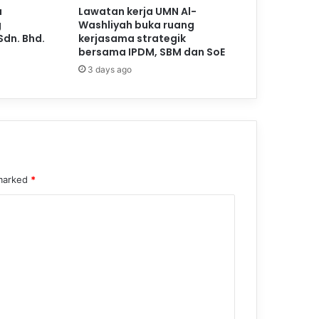
a
Lawatan kerja UMN Al-
g
Washliyah buka ruang
Sdn. Bhd.
kerjasama strategik
bersama IPDM, SBM dan SoE
3 days ago
 marked
*