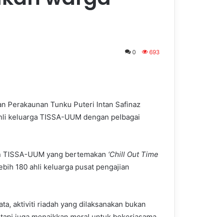
0
693
 Perakaunan Tunku Puteri Intan Safinaz
ahli keluarga TISSA-UUM dengan pelbagai
an TISSA-UUM yang bertemakan
‘Chill Out Time
ebih 180 ahli keluarga pusat pengajian
a, aktiviti riadah yang dilaksanakan bukan
etapi juga menaikkan moral untuk bekerjasama