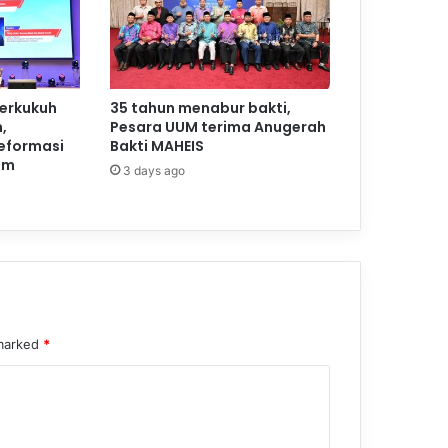
perkukuh
35 tahun menabur bakti,
,
Pesara UUM terima Anugerah
reformasi
Bakti MAHEIS
am
3 days ago
 marked
*