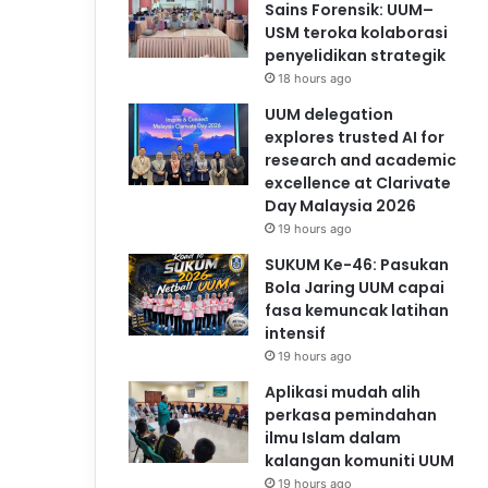
Sains Forensik: UUM–
USM teroka kolaborasi
penyelidikan strategik
18 hours ago
UUM delegation
explores trusted AI for
research and academic
excellence at Clarivate
Day Malaysia 2026
19 hours ago
SUKUM Ke-46: Pasukan
Bola Jaring UUM capai
fasa kemuncak latihan
intensif
19 hours ago
Aplikasi mudah alih
perkasa pemindahan
ilmu Islam dalam
kalangan komuniti UUM
19 hours ago