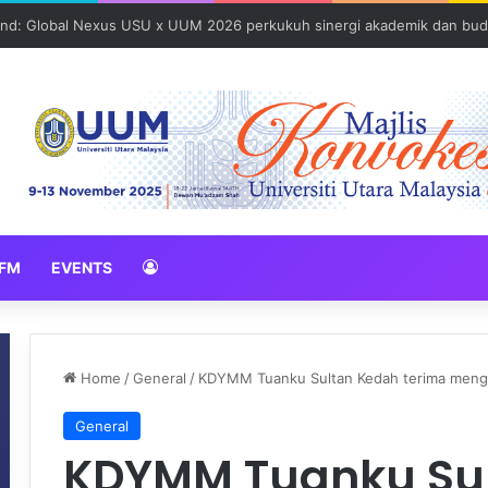
und: Global Nexus USU x UUM 2026 perkukuh sinergi akademik dan bud
FM
EVENTS
Home
/
General
/
KDYMM Tuanku Sultan Kedah terima mengh
General
KDYMM Tuanku Su