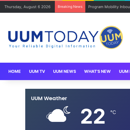
Thursday, August 6 2026
Breaking News
Program Mobility Inbo
HOME
UUM TV
UUM NEWS
WHAT’S NEW
UUM 
UUM Weather
22
℃