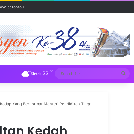
aya serantau
℃
22
Sea
Sintok
for
adap Yang Berhormat Menteri Pendidikan Tinggi
ltan Kedah