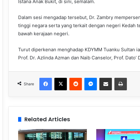
Istana Anak Bukit, di sini, semalam.
Dalam sesi mengadap tersebut, Dr. Zambry mempers
tinggi negara serta yang terkait dengan negeri Kedah t
bawah kerajaan negeri.
Turut diperkenan menghadap KDYMM Tuanku Sultan ial
Prof. Dr. Azlinda Azman dan Naib Canselor, Prof. Dato’ 
Facebook
X
Reddit
Messenger
Share via Email
Print
Share
Related Articles