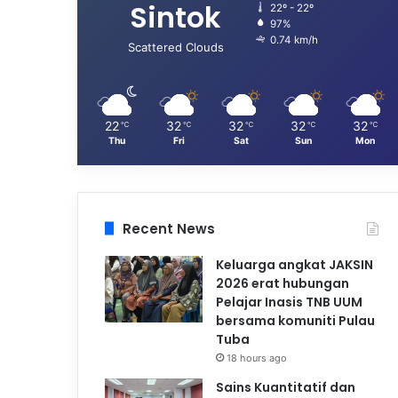
Sintok
22º - 22º
97%
0.74 km/h
Scattered Clouds
22
32
32
32
32
℃
℃
℃
℃
℃
Thu
Fri
Sat
Sun
Mon
Recent News
Keluarga angkat JAKSIN
2026 erat hubungan
Pelajar Inasis TNB UUM
bersama komuniti Pulau
Tuba
18 hours ago
Sains Kuantitatif dan