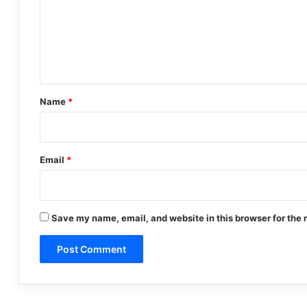
m
e
n
t
*
Name
*
Email
*
Save my name, email, and website in this browser for the 