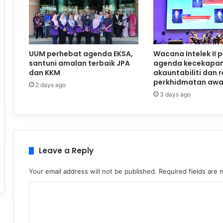
UUM perhebat agenda EKSA,
Wacana Intelek II 
santuni amalan terbaik JPA
agenda kecekapan
dan KKM
akauntabiliti dan 
perkhidmatan aw
2 days ago
3 days ago
Leave a Reply
Your email address will not be published.
Required fields are
C
o
m