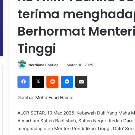
terima menghada
Berhormat Menteri
Tinggi
Nordiana Shafiee
March 10, 2025
Facebook
X
Reddit
Messenger
Share via Email
Gambar Mohd Fuad Hamid
ALOR SETAR, 10 Mac 2025: Kebawah Duli Yang Maha Mul
Almarhum Sultan Badlishah, Sultan Negeri Kedah Dar
menghadap oleh Menteri Pendidikan Tinggi, Dato’ Seri