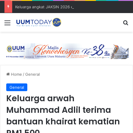
Keluarga angkat JAKSIN 2026 erat hubungan Pelajar Inasis TNB UUM bersama komuniti Pulau Tuba
Menu
S
Home
/
General
General
Keluarga arwah
Muhammad Adlil terima
bantuan khairat kematian