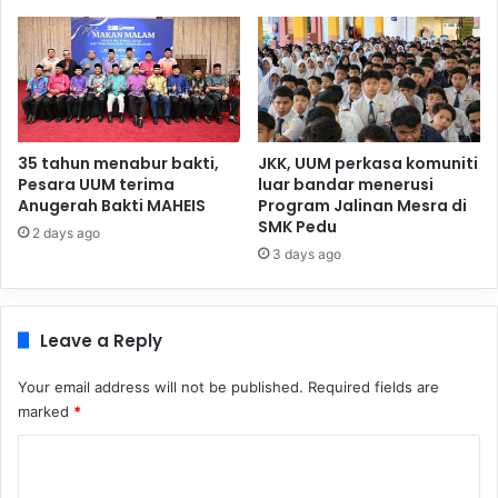
35 tahun menabur bakti,
JKK, UUM perkasa komuniti
Pesara UUM terima
luar bandar menerusi
Anugerah Bakti MAHEIS
Program Jalinan Mesra di
SMK Pedu
2 days ago
3 days ago
Leave a Reply
Your email address will not be published.
Required fields are
marked
*
C
o