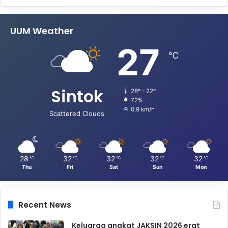
UUM Weather
27
℃
Sintok
28º - 22º
72%
0.9 km/h
Scattered Clouds
28
32
32
32
32
℃
℃
℃
℃
℃
Thu
Fri
Sat
Sun
Mon
Recent News
Keluarga angkat JAKSIN 2026 erat