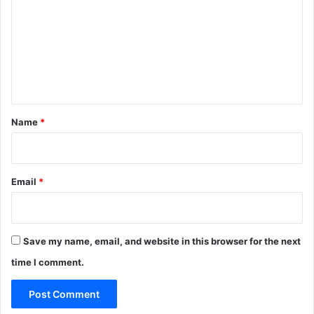
m
m
e
n
t
*
Name
*
Email
*
Save my name, email, and website in this browser for the next
time I comment.