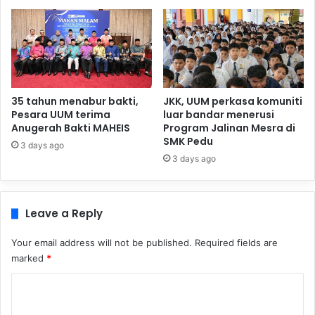
35 tahun menabur bakti,
JKK, UUM perkasa komuniti
Pesara UUM terima
luar bandar menerusi
Anugerah Bakti MAHEIS
Program Jalinan Mesra di
SMK Pedu
3 days ago
3 days ago
Leave a Reply
Your email address will not be published.
Required fields are
marked
*
C
o