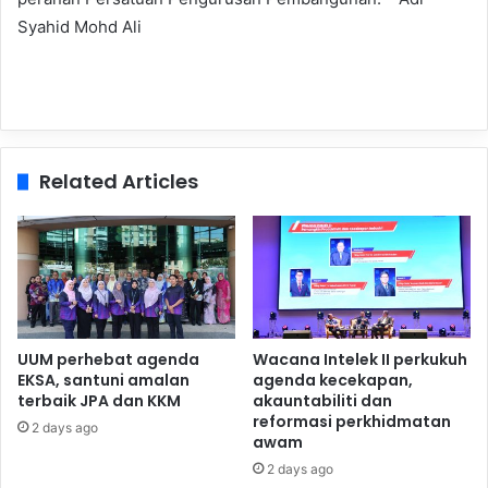
Syahid Mohd Ali
Related Articles
UUM perhebat agenda
Wacana Intelek II perkukuh
EKSA, santuni amalan
agenda kecekapan,
terbaik JPA dan KKM
akauntabiliti dan
reformasi perkhidmatan
2 days ago
awam
2 days ago