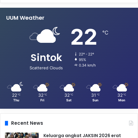
UUM Weather
22
℃
Sintok
22º - 22º
95%
0.34 km/h
Scattered Clouds
22
32
32
31
32
℃
℃
℃
℃
℃
Thu
Fri
Sat
Sun
Mon
Recent News
Keluarga angkat JAKSIN 2026 erat