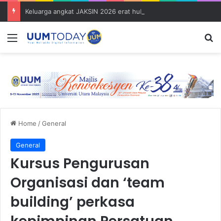
Keluarga angkat JAKSIN 2026 erat hubungan Pelajar Inasis TNB UUM bersama komuniti Pulau Tuba
Menu
S
Home
/
General
General
Kursus Pengurusan
Organisasi dan ‘team
building’ perkasa