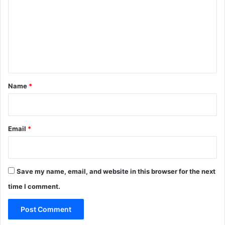
m
m
e
n
t
*
Name
*
Email
*
Save my name, email, and website in this browser for the next
time I comment.