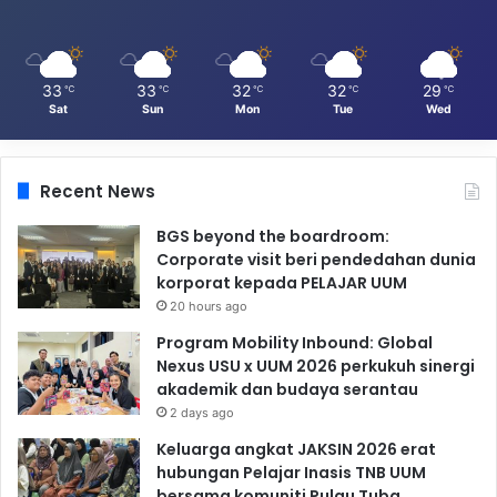
33
33
32
32
29
℃
℃
℃
℃
℃
Sat
Sun
Mon
Tue
Wed
Recent News
BGS beyond the boardroom:
Corporate visit beri pendedahan dunia
korporat kepada PELAJAR UUM
20 hours ago
Program Mobility Inbound: Global
Nexus USU x UUM 2026 perkukuh sinergi
akademik dan budaya serantau
2 days ago
Keluarga angkat JAKSIN 2026 erat
hubungan Pelajar Inasis TNB UUM
bersama komuniti Pulau Tuba