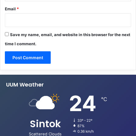
Email
*
Save my name, email, and website in this browser for the next
time I comment.
UUM Weather
24
℃
Sintok
33º - 22º
87%
0.36 km/h
Scattered Clouds