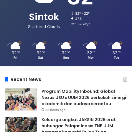
Sintok
32º - 22º
45%
1.87 km/h
Scattered Clouds
32
32
32
32
32
℃
℃
℃
℃
℃
Fri
Sat
Sun
Mon
Tue
Recent News
Program Mobility Inbound: Global
Nexus USU x UUM 2026 perkukuh sinergi
akademik dan budaya serantau
23 hours ago
Keluarga angkat JAKSIN 2026 erat
hubungan Pelajar Inasis TNB UUM
bersama komuniti Pulau Tuba