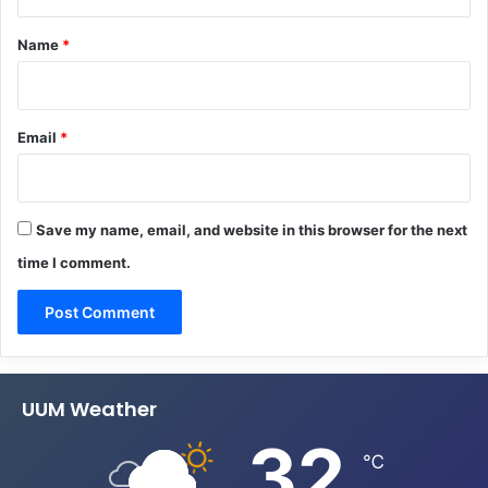
t
*
Name
*
Email
*
Save my name, email, and website in this browser for the next
time I comment.
UUM Weather
32
℃