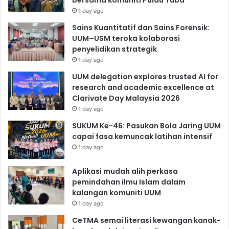
1 day ago
Sains Kuantitatif dan Sains Forensik:
UUM–USM teroka kolaborasi
penyelidikan strategik
1 day ago
UUM delegation explores trusted AI for
research and academic excellence at
Clarivate Day Malaysia 2026
1 day ago
SUKUM Ke-46: Pasukan Bola Jaring UUM
capai fasa kemuncak latihan intensif
1 day ago
Aplikasi mudah alih perkasa
pemindahan ilmu Islam dalam
kalangan komuniti UUM
1 day ago
CeTMA semai literasi kewangan kanak-