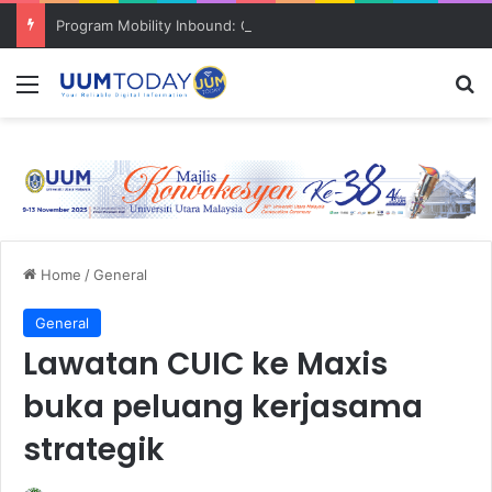
Program Mobility Inbound: Global Nexus USU x UUM 2026 perkukuh sinergi akademik dan budaya serantau
Menu
S
Home
/
General
General
Lawatan CUIC ke Maxis
buka peluang kerjasama
strategik