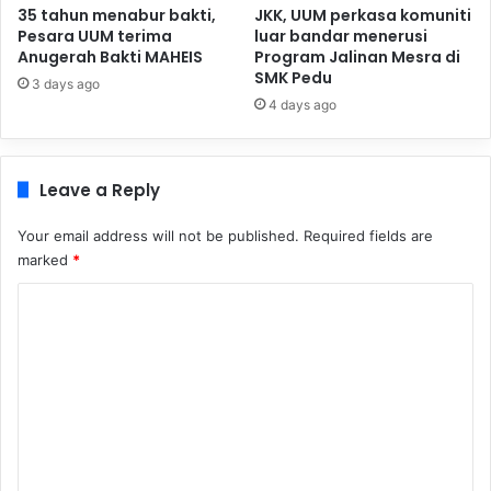
35 tahun menabur bakti,
JKK, UUM perkasa komuniti
Pesara UUM terima
luar bandar menerusi
Anugerah Bakti MAHEIS
Program Jalinan Mesra di
SMK Pedu
3 days ago
4 days ago
Leave a Reply
Your email address will not be published.
Required fields are
marked
*
C
o
m
m
e
n