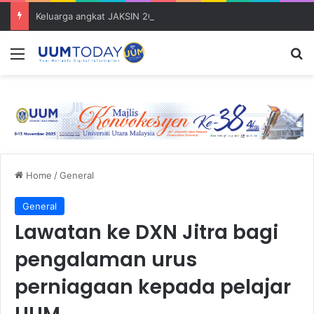
Keluarga angkat JAKSIN 2026 erat hubungan Pelajar Inasis TNB UUM bersama komuniti Pulau Tuba
Menu
S
Home
/
General
General
Lawatan ke DXN Jitra bagi
pengalaman urus
perniagaan kepada pelajar