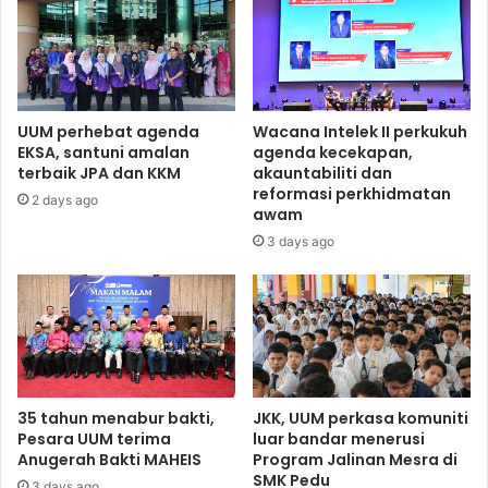
UUM perhebat agenda
Wacana Intelek II perkukuh
EKSA, santuni amalan
agenda kecekapan,
terbaik JPA dan KKM
akauntabiliti dan
reformasi perkhidmatan
2 days ago
awam
3 days ago
35 tahun menabur bakti,
JKK, UUM perkasa komuniti
Pesara UUM terima
luar bandar menerusi
Anugerah Bakti MAHEIS
Program Jalinan Mesra di
SMK Pedu
3 days ago