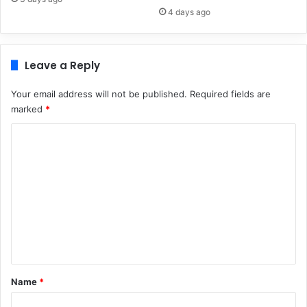
4 days ago
Leave a Reply
Your email address will not be published.
Required fields are
marked
*
C
o
m
m
e
n
t
*
Name
*