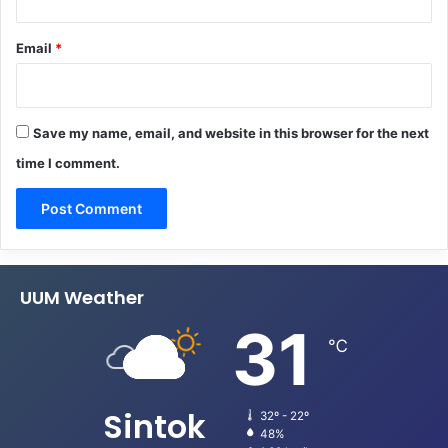
Email
*
Save my name, email, and website in this browser for the next
time I comment.
UUM Weather
31
℃
Sintok
32º - 22º
48%