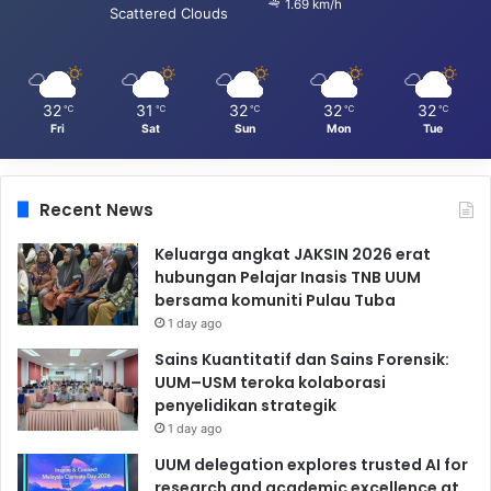
1.69 km/h
Scattered Clouds
32
31
32
32
32
℃
℃
℃
℃
℃
Fri
Sat
Sun
Mon
Tue
Recent News
Keluarga angkat JAKSIN 2026 erat
hubungan Pelajar Inasis TNB UUM
bersama komuniti Pulau Tuba
1 day ago
Sains Kuantitatif dan Sains Forensik:
UUM–USM teroka kolaborasi
penyelidikan strategik
1 day ago
UUM delegation explores trusted AI for
research and academic excellence at