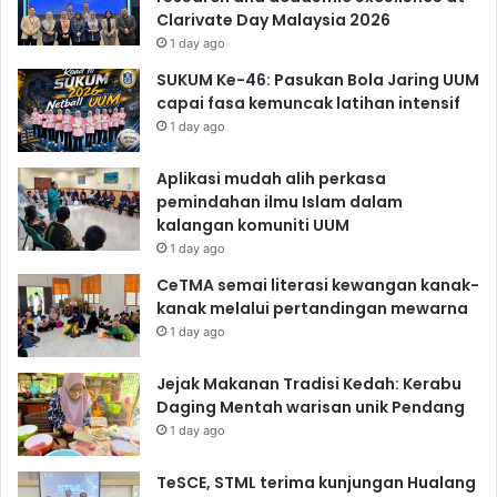
Clarivate Day Malaysia 2026
1 day ago
SUKUM Ke-46: Pasukan Bola Jaring UUM
capai fasa kemuncak latihan intensif
1 day ago
Aplikasi mudah alih perkasa
pemindahan ilmu Islam dalam
kalangan komuniti UUM
1 day ago
CeTMA semai literasi kewangan kanak-
kanak melalui pertandingan mewarna
1 day ago
Jejak Makanan Tradisi Kedah: Kerabu
Daging Mentah warisan unik Pendang
1 day ago
TeSCE, STML terima kunjungan Hualang