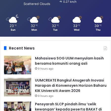
0.27 km/h
Scattered Clouds
23
32
32
32
30
℃
℃
℃
℃
℃
Sun
Mon
Tue
Wed
Thu
Recent News
Mahasiswa SOG UUM menyulam kasih
bersama komuniti orang asli
9 hours ago
UUMCREATE Rangkul Anugerah Inovasi
Harapan di Konvensyen Horizon Baharu
KIK Universiti Awam 2026
9 hours ago
Pensyarah SLCP pindah ilmu ‘celik
kewangan’ kepada peserta BAKAT di