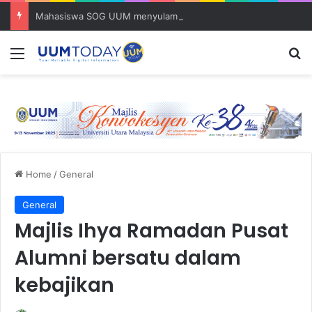
Mahasiswa SOG UUM menyulam kasih bersama komuniti orang asli
Menu
S
Home
/
General
General
Majlis Ihya Ramadan Pusat
Alumni bersatu dalam
kebajikan