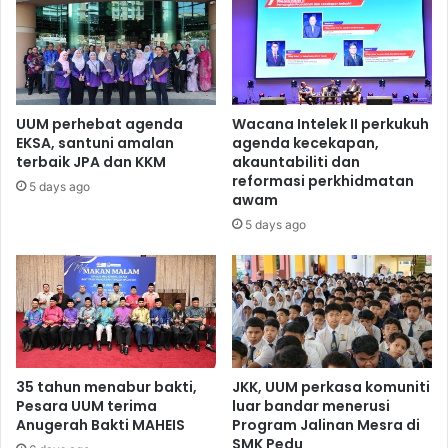
UUM perhebat agenda
Wacana Intelek II perkukuh
EKSA, santuni amalan
agenda kecekapan,
terbaik JPA dan KKM
akauntabiliti dan
reformasi perkhidmatan
5 days ago
awam
5 days ago
35 tahun menabur bakti,
JKK, UUM perkasa komuniti
Pesara UUM terima
luar bandar menerusi
Anugerah Bakti MAHEIS
Program Jalinan Mesra di
SMK Pedu