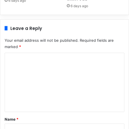
6 days ago
6 days ago
Leave a Reply
Your email address will not be published.
Required fields are
marked
*
C
o
m
m
e
n
t
*
Name
*