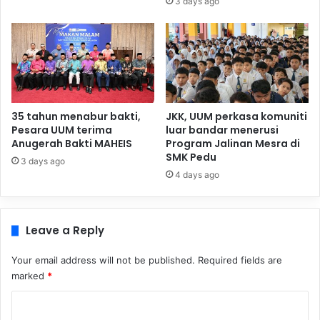
3 days ago
35 tahun menabur bakti,
JKK, UUM perkasa komuniti
Pesara UUM terima
luar bandar menerusi
Anugerah Bakti MAHEIS
Program Jalinan Mesra di
SMK Pedu
3 days ago
4 days ago
Leave a Reply
Your email address will not be published.
Required fields are
marked
*
C