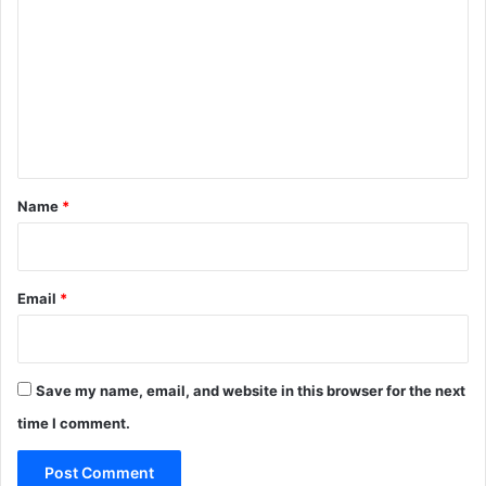
o
m
m
e
n
t
*
Name
*
Email
*
Save my name, email, and website in this browser for the next
time I comment.