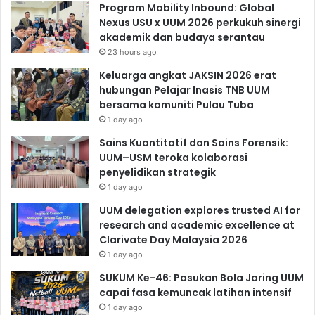
Program Mobility Inbound: Global
Nexus USU x UUM 2026 perkukuh sinergi
akademik dan budaya serantau
23 hours ago
Keluarga angkat JAKSIN 2026 erat
hubungan Pelajar Inasis TNB UUM
bersama komuniti Pulau Tuba
1 day ago
Sains Kuantitatif dan Sains Forensik:
UUM–USM teroka kolaborasi
penyelidikan strategik
1 day ago
UUM delegation explores trusted AI for
research and academic excellence at
Clarivate Day Malaysia 2026
1 day ago
SUKUM Ke-46: Pasukan Bola Jaring UUM
capai fasa kemuncak latihan intensif
1 day ago