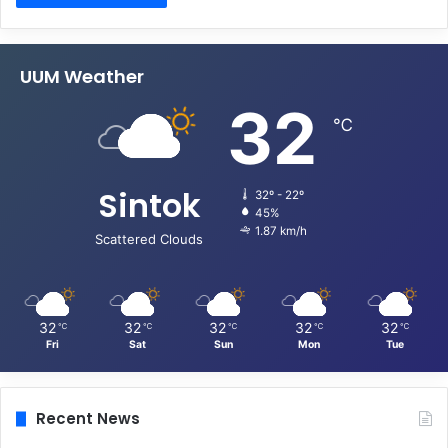
UUM Weather
32
℃
Sintok
32º - 22º
45%
1.87 km/h
Scattered Clouds
32
32
32
32
32
℃
℃
℃
℃
℃
Fri
Sat
Sun
Mon
Tue
Recent News