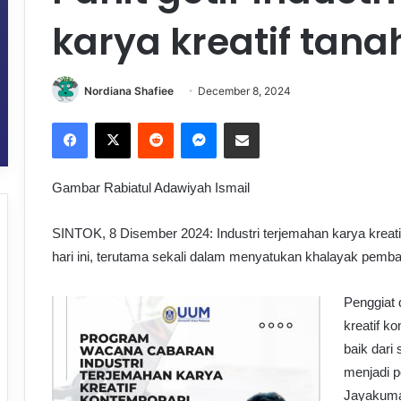
karya kreatif tanah
Nordiana Shafiee
December 8, 2024
Facebook
X
Reddit
Messenger
Share via Email
Gambar Rabiatul Adawiyah Ismail
SINTOK, 8 Disember 2024: Industri terjemahan karya kreat
hari ini, terutama sekali dalam menyatukan khalayak pemba
Penggiat 
kreatif k
baik dari
menjadi p
Jayakuma