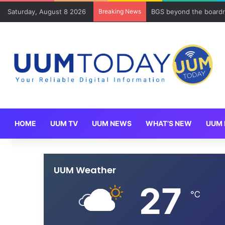
Saturday, August 8 2026
Breaking News
BGS beyond the boardr
HOME
UUM TV
UUM NEWS
WHAT’S NEW
UUM 
UUM Weather
27
℃