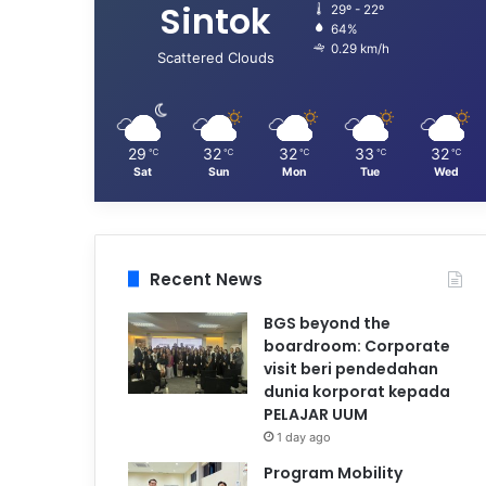
Sintok
29º - 22º
64%
0.29 km/h
Scattered Clouds
29
32
32
33
32
℃
℃
℃
℃
℃
Sat
Sun
Mon
Tue
Wed
Recent News
BGS beyond the
boardroom: Corporate
visit beri pendedahan
dunia korporat kepada
PELAJAR UUM
1 day ago
Program Mobility