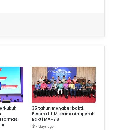
perkukuh
35 tahun menabur bakti,
,
Pesara UUM terima Anugerah
reformasi
Bakti MAHEIS
am
4 days ago