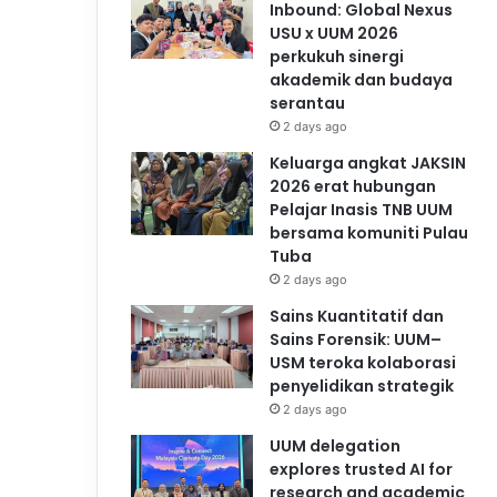
Inbound: Global Nexus
USU x UUM 2026
perkukuh sinergi
akademik dan budaya
serantau
2 days ago
Keluarga angkat JAKSIN
2026 erat hubungan
Pelajar Inasis TNB UUM
bersama komuniti Pulau
Tuba
2 days ago
Sains Kuantitatif dan
Sains Forensik: UUM–
USM teroka kolaborasi
penyelidikan strategik
2 days ago
UUM delegation
explores trusted AI for
research and academic