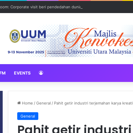
oom: Corporate visit beri pendedahan dunia korporat kepada PELAJA
FM
EVENTS
Home
/
General
/
Pahit getir industri terjemahan karya kreati
General
Pahit getir indust