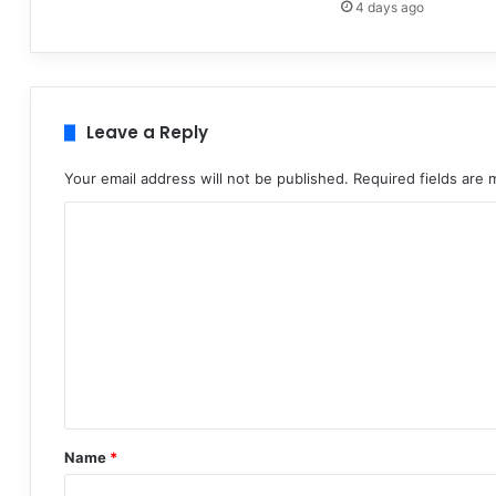
4 days ago
Leave a Reply
Your email address will not be published.
Required fields are
C
o
m
m
e
n
t
*
Name
*