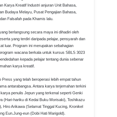
n Karya Kreatif Industri anjuran Unit Bahasa,
dan Budaya Melayu, Pusat Pengajian Bahasa,
an Falsafah pada Khamis lalu.
ang berlangsung secara maya ini dihadiri oleh
peserta yang terdiri daripada pelajar, pensyarah dan
t luar. Program ini merupakan sebahagian
 program wacana berkala untuk kursus SBLS 3023
endedahan kepada pelajar tentang dunia sebenar
emahan karya kreatif.
o Press yang telah beroperasi lebih empat tahun
ama antarabangsa. Antara karya terjemahan terkini
ah karya penulis Jepun yang terkenal seperti Genki
 (Hari-hariku di Kedai Buku Morisaki), Toshikazu
, Hiro Arikawa (Selamat Tinggal Kucing, Kronikel
g Eun.Jung-eun (Dobi Hati Marigold).