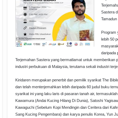
Terjemaha
Sastera 
Tamadun d
Program y
lebih 50 
masyaraka
daripada
Terjemahan Sastera yang bermatlamat untuk memberikan p
industri perbukuan di Malaysia, terutama sekali industri terj
Kiridaren merupakan penerbit dan pemilik syarikat The Bibil
dan telah menterjemahkan lebih daripada 60 judul buku tern
syarikat ini yang laku laris di pasaran tanah air, termasukl
Kawamura (Andai Kucing Hilang Di Dunia), Satoshi Yagisawa
Kawaguchi (Sebelum Kopi Mendingin dan Ceritera dari Kafe)
Sang Kucing Pengembara) dan karya penulis Korea, Yun Jun