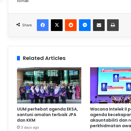
Ismail
Facebook
X
Reddit
Messenger
Share via Email
Print
Share
Related Articles
UUM perhebat agenda EKSA,
Wacana Intelek II 
santuni amalan terbaik JPA
agenda kecekapan
dan KKM
akauntabiliti dan 
perkhidmatan aw
3 days ago