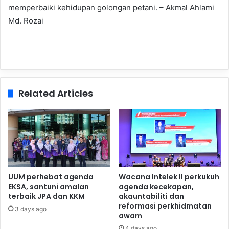
memperbaiki kehidupan golongan petani. – Akmal Ahlami
Md. Rozai
Related Articles
UUM perhebat agenda
Wacana Intelek II perkukuh
EKSA, santuni amalan
agenda kecekapan,
terbaik JPA dan KKM
akauntabiliti dan
reformasi perkhidmatan
3 days ago
awam
4 days ago