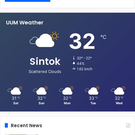
UUM Weather
32
℃
Sintok
32º - 22º
44%
1.62 km/h
Scattered Clouds
31
32
32
33
32
℃
℃
℃
℃
℃
Sat
Sun
Mon
Tue
Wed
Recent News