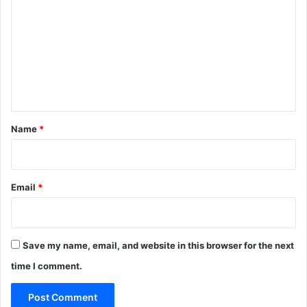
o
m
m
e
n
t
*
Name
*
Email
*
Save my name, email, and website in this browser for the next
time I comment.