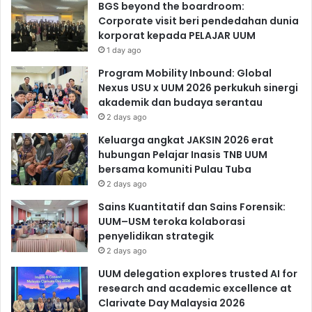
BGS beyond the boardroom:
Corporate visit beri pendedahan dunia
korporat kepada PELAJAR UUM
1 day ago
Program Mobility Inbound: Global
Nexus USU x UUM 2026 perkukuh sinergi
akademik dan budaya serantau
2 days ago
Keluarga angkat JAKSIN 2026 erat
hubungan Pelajar Inasis TNB UUM
bersama komuniti Pulau Tuba
2 days ago
Sains Kuantitatif dan Sains Forensik:
UUM–USM teroka kolaborasi
penyelidikan strategik
2 days ago
UUM delegation explores trusted AI for
research and academic excellence at
Clarivate Day Malaysia 2026