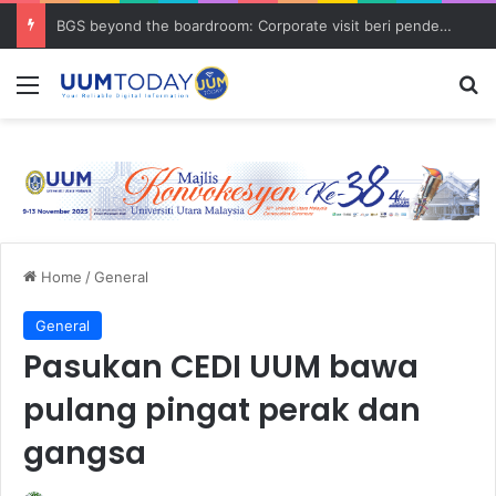
BGS beyond the boardroom: Corporate visit beri pendedahan dunia korporat kepada PELAJAR UUM
Menu
S
Home
/
General
General
Pasukan CEDI UUM bawa
pulang pingat perak dan
gangsa