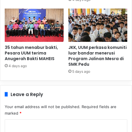
35 tahun menabur bakti,
JKK, UUM perkasa komuniti
Pesara UUM terima
luar bandar menerusi
Anugerah Bakti MAHEIS
Program Jalinan Mesra di
SMK Pedu
4 days ago
5 days ago
Leave a Reply
Your email address will not be published.
Required fields are
marked
*
C