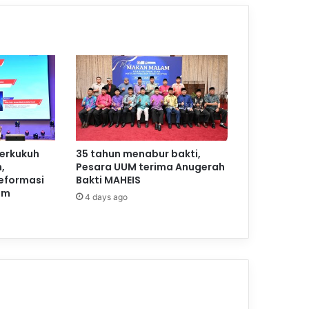
perkukuh
35 tahun menabur bakti,
,
Pesara UUM terima Anugerah
reformasi
Bakti MAHEIS
am
4 days ago