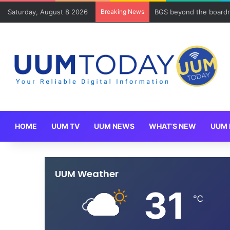
Saturday, August 8 2026
Breaking News
BGS beyond the boardr
HOME
UUM TV
UUM NEWS
WHAT’S NEW
UUM 
UUM Weather
31
℃