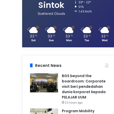
Sintok
33º - 22º
51%
1.43 km/h
Scattered Clouds
33
33
33
33
33
℃
℃
℃
℃
℃
Sat
Sun
Mon
Tue
Wed
Recent News
BGS beyond the
boardroom: Corporate
visit beri pendedahan
dunia korporat kepada
PELAJAR UUM
23 hours ago
Program Mobility