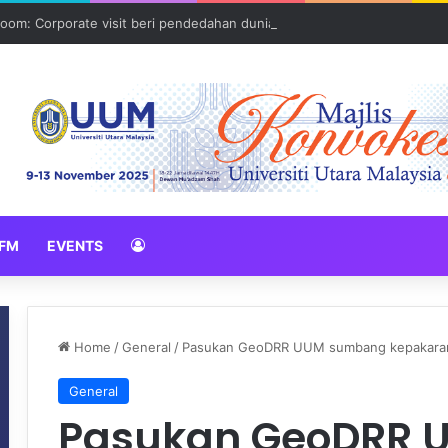
oom: Corporate visit beri pendedahan dunia korporat kepada PELAJA
FM
EVENTS
Home
/
General
/
Pasukan GeoDRR UUM sumbang kepakaran 
General
Pasukan GeoDRR 