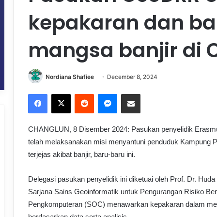
kepakaran dan b
mangsa banjir di
Nordiana Shafiee
December 8, 2024
Facebook
X
Reddit
Messenger
Share via Email
CHANGLUN, 8 Disember 2024: Pasukan penyelidik Erasmu
telah melaksanakan misi menyantuni penduduk Kampung 
terjejas akibat banjir, baru-baru ini.
Delegasi pasukan penyelidik ini diketuai oleh Prof. Dr. Huda
Sarjana Sains Geoinformatik untuk Pengurangan Risiko B
Pengkomputeran (SOC) menawarkan kepakaran dalam meng
berdasarkan data serta analisis.