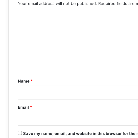
Your email address will not be published.
Required fields are
C
o
m
m
e
n
t
*
Name
*
Email
*
Save my name, email, and website in this browser for the 