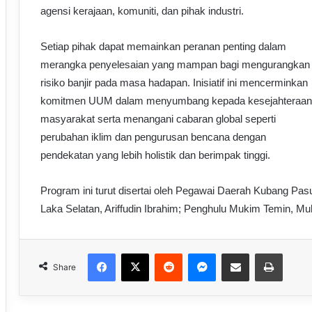
agensi kerajaan, komuniti, dan pihak industri.
Setiap pihak dapat memainkan peranan penting dalam
merangka penyelesaian yang mampan bagi mengurangkan
risiko banjir pada masa hadapan. Inisiatif ini mencerminkan
komitmen UUM dalam menyumbang kepada kesejahteraan
masyarakat serta menangani cabaran global seperti
perubahan iklim dan pengurusan bencana dengan
pendekatan yang lebih holistik dan berimpak tinggi.
Program ini turut disertai oleh Pegawai Daerah Kubang P
Laka Selatan, Ariffudin Ibrahim; Penghulu Mukim Temin, 
Facebook
X
Reddit
Messenger
Share via Email
Print
Share