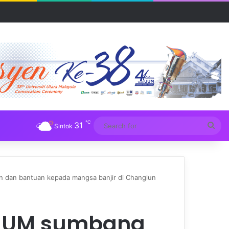
R UUM
℃
31
Sea
Sintok
for
dan bantuan kepada mangsa banjir di Changlun
UUM sumbang