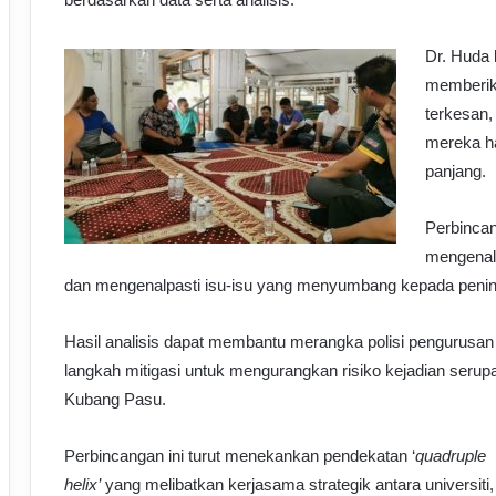
Dr. Huda b
memberik
terkesan,
mereka h
panjang.
Perbinca
mengenal 
dan mengenalpasti isu-isu yang menyumbang kepada pening
Hasil analisis dapat membantu merangka polisi pengurusan 
langkah mitigasi untuk mengurangkan risiko kejadian seru
Kubang Pasu.
Perbincangan ini turut menekankan pendekatan ‘
quadruple
helix’
yang melibatkan kerjasama strategik antara universiti,