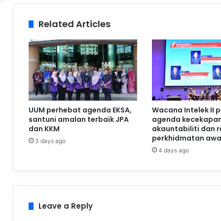
Related Articles
UUM perhebat agenda EKSA,
Wacana Intelek II 
santuni amalan terbaik JPA
agenda kecekapan
dan KKM
akauntabiliti dan 
perkhidmatan aw
3 days ago
4 days ago
Leave a Reply