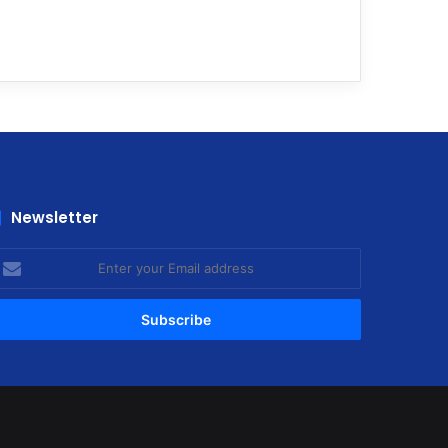
Newsletter
nter
our
mail
ddress