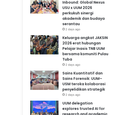
Inbound: Global Nexus
USU x UUM 2026
perkukuh sinergi
akademik dan budaya
serantau
2 days ago
Keluarga angkat JAKSIN
2026 erat hubungan
Pelajar Inasis TNB UUM
bersama komuniti Pulau
Tuba
2 days ago
Sains Kuantitatif dan
Sains Forensik: UUM–
USM teroka kolaborasi
penyelidikan strategik
2 days ago
UUM delegation
explores trusted AI for
research and academic