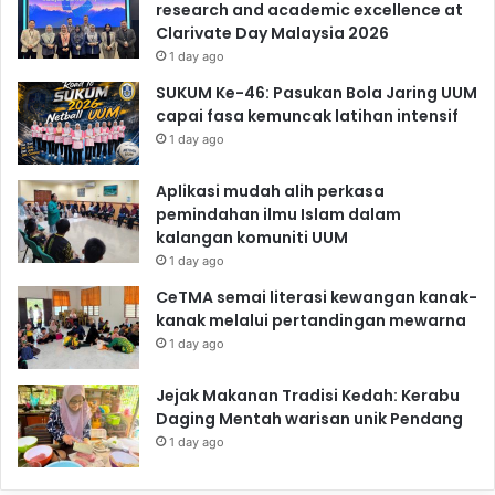
research and academic excellence at
Clarivate Day Malaysia 2026
1 day ago
SUKUM Ke-46: Pasukan Bola Jaring UUM
capai fasa kemuncak latihan intensif
1 day ago
Aplikasi mudah alih perkasa
pemindahan ilmu Islam dalam
kalangan komuniti UUM
1 day ago
CeTMA semai literasi kewangan kanak-
kanak melalui pertandingan mewarna
1 day ago
Jejak Makanan Tradisi Kedah: Kerabu
Daging Mentah warisan unik Pendang
1 day ago