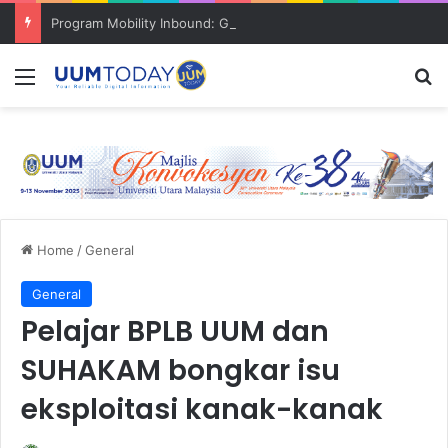
Program Mobility Inbound: Global Nexus USU x UUM 2026 perkukuh sinergi akademik dan budaya serantau
Menu
S
Home
/
General
General
Pelajar BPLB UUM dan
SUHAKAM bongkar isu
eksploitasi kanak-kanak