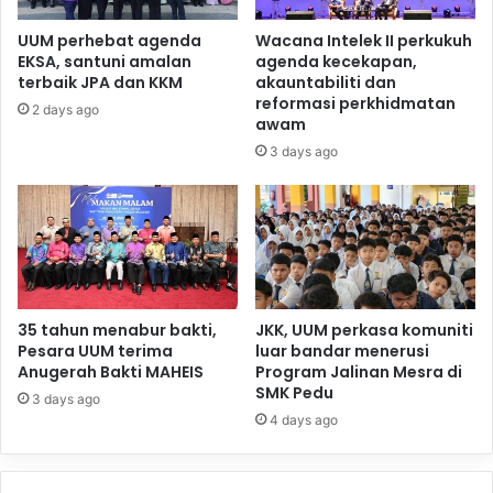
UUM perhebat agenda
Wacana Intelek II perkukuh
EKSA, santuni amalan
agenda kecekapan,
terbaik JPA dan KKM
akauntabiliti dan
reformasi perkhidmatan
2 days ago
awam
3 days ago
35 tahun menabur bakti,
JKK, UUM perkasa komuniti
Pesara UUM terima
luar bandar menerusi
Anugerah Bakti MAHEIS
Program Jalinan Mesra di
SMK Pedu
3 days ago
4 days ago