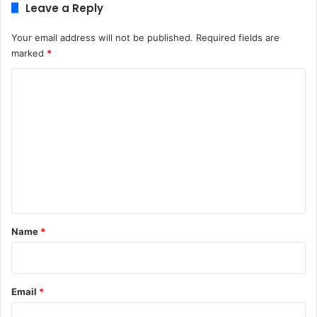
Leave a Reply
Your email address will not be published.
Required fields are
marked
*
C
o
m
m
e
n
t
*
Name
*
Email
*