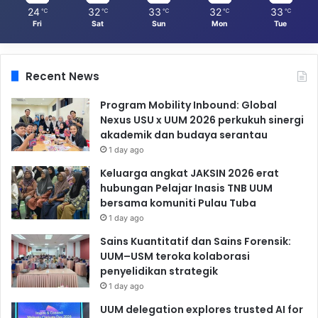
24
32
33
32
33
℃
℃
℃
℃
℃
Fri
Sat
Sun
Mon
Tue
Recent News
Program Mobility Inbound: Global
Nexus USU x UUM 2026 perkukuh sinergi
akademik dan budaya serantau
1 day ago
Keluarga angkat JAKSIN 2026 erat
hubungan Pelajar Inasis TNB UUM
bersama komuniti Pulau Tuba
1 day ago
Sains Kuantitatif dan Sains Forensik:
UUM–USM teroka kolaborasi
penyelidikan strategik
1 day ago
UUM delegation explores trusted AI for