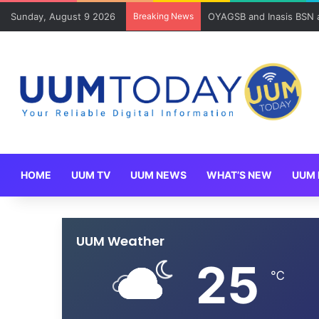
Sunday, August 9 2026
Breaking News
OYAGSB and Inasis BSN ad
HOME
UUM TV
UUM NEWS
WHAT’S NEW
UUM 
UUM Weather
25
℃