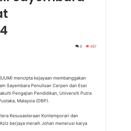
at
24
0
487
a (UUM) mencipta kejayaan membanggakan
dalam Sayembara Penulisan Cerpen dan Esei
ulti Pengajian Pendidikan, Universiti Putra
staka, Malaysia (DBP).
astera Kesusasteraan Kontemporari dan
 Aziz berjaya meraih Johan menerusi karya