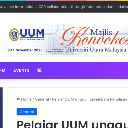
vance international CSR collaboration through food education initiativ
FM
EVENTS
Home
/
General
/
Pelajar UUM ungguli Sayembara Penulisan
General
Pelajar UUM ungg