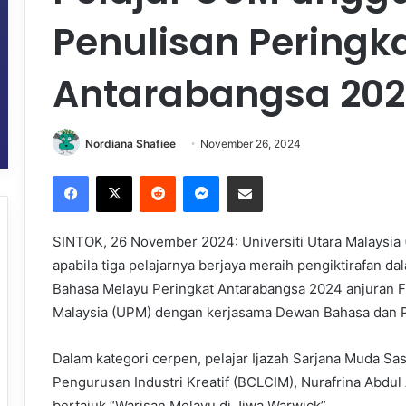
Penulisan Peringk
Antarabangsa 20
Nordiana Shafiee
November 26, 2024
Facebook
X
Reddit
Messenger
Share via Email
SINTOK, 26 November 2024: Universiti Utara Malaysi
apabila tiga pelajarnya berjaya meraih pengiktirafan 
Bahasa Melayu Peringkat Antarabangsa 2024 anjuran Fak
Malaysia (UPM) dengan kerjasama Dewan Bahasa dan Pu
Dalam kategori cerpen, pelajar Ijazah Sarjana Muda S
Pengurusan Industri Kreatif (BCLCIM), Nurafrina Abdul
bertajuk “Warisan Melayu di Jiwa Warwick”.