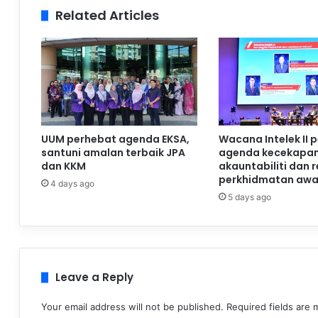
Related Articles
UUM perhebat agenda EKSA,
Wacana Intelek II 
santuni amalan terbaik JPA
agenda kecekapan
dan KKM
akauntabiliti dan 
perkhidmatan aw
4 days ago
5 days ago
Leave a Reply
Your email address will not be published.
Required fields are