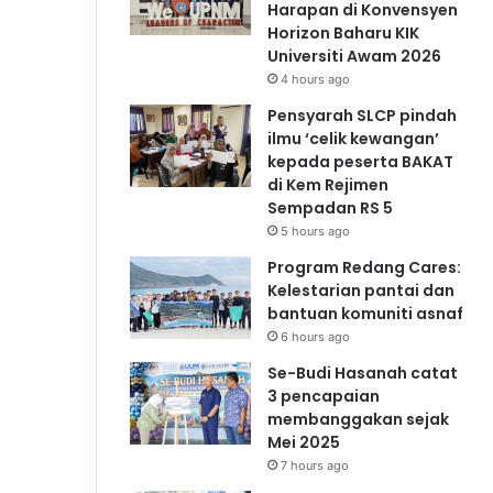
Harapan di Konvensyen
Horizon Baharu KIK
Universiti Awam 2026
4 hours ago
Pensyarah SLCP pindah
ilmu ‘celik kewangan’
kepada peserta BAKAT
di Kem Rejimen
Sempadan RS 5
5 hours ago
Program Redang Cares:
Kelestarian pantai dan
bantuan komuniti asnaf
6 hours ago
Se-Budi Hasanah catat
3 pencapaian
membanggakan sejak
Mei 2025
7 hours ago