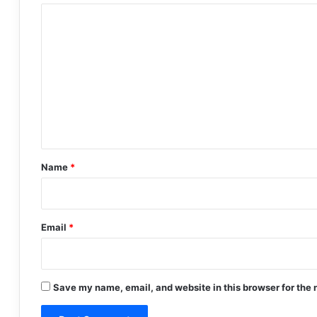
C
o
m
m
e
n
t
*
Name
*
Email
*
Save my name, email, and website in this browser for the 