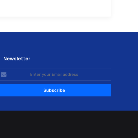
Newsletter
nter
our
mail
ddress