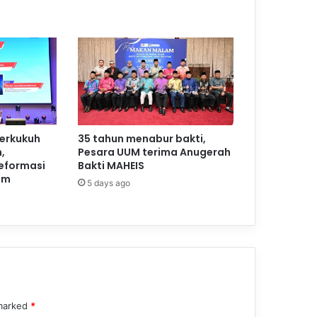
perkukuh
35 tahun menabur bakti,
,
Pesara UUM terima Anugerah
reformasi
Bakti MAHEIS
am
5 days ago
 marked
*