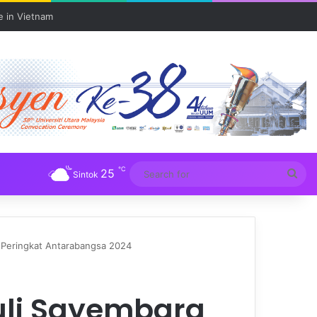
e in Vietnam
℃
25
Sea
Sintok
for
 Peringkat Antarabangsa 2024
uli Sayembara