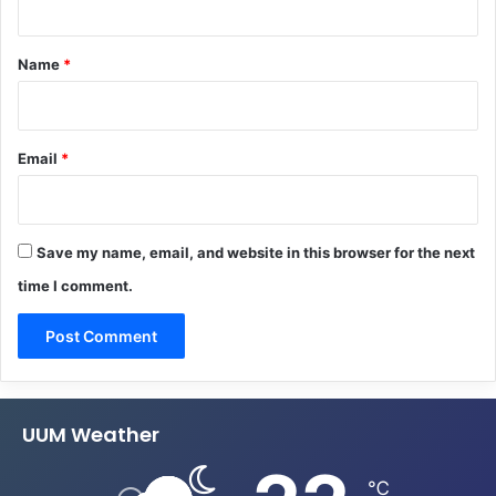
t
*
Name
*
Email
*
Save my name, email, and website in this browser for the next
time I comment.
UUM Weather
℃