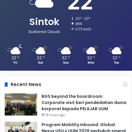
22
Sintok
22º - 22º
99%
0.75 km/h
Scattered Clouds
22
32
32
32
32
℃
℃
℃
℃
℃
Fri
Sat
Sun
Mon
Tue
Recent News
BGS beyond the boardroom:
Corporate visit beri pendedahan dunia
korporat kepada PELAJAR UUM
16 hours ago
Program Mobility Inbound: Global
Nexus USU x UUM 2026 perkukuh sinergi