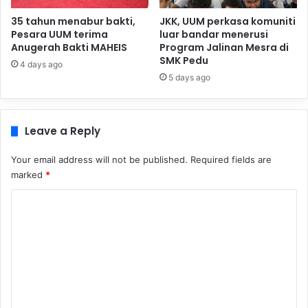
35 tahun menabur bakti,
JKK, UUM perkasa komuniti
Pesara UUM terima
luar bandar menerusi
Anugerah Bakti MAHEIS
Program Jalinan Mesra di
SMK Pedu
4 days ago
5 days ago
Leave a Reply
Your email address will not be published.
Required fields are
marked
*
C
o
m
m
e
n