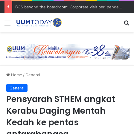
BGS beyond the boardroom: Corporate visit beri pendedahan dunia korporat kepada PELAJAR UUM
Menu
S
Home
/
General
General
Pensyarah STHEM angkat
Kerabu Daging Mentah
Kedah ke pentas