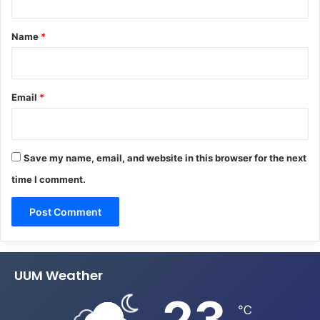
t
*
Name
*
Email
*
Save my name, email, and website in this browser for the next
time I comment.
UUM Weather
23
℃