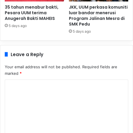
35 tahun menabur bakti,
JKK, UUM perkasa komuniti
Pesara UUM terima
luar bandar menerusi
Anugerah Bakti MAHEIS
Program Jalinan Mesra di
SMK Pedu
5 days ago
5 days ago
Leave a Reply
Your email address will not be published.
Required fields are
marked
*
C
o
m
m
e
n