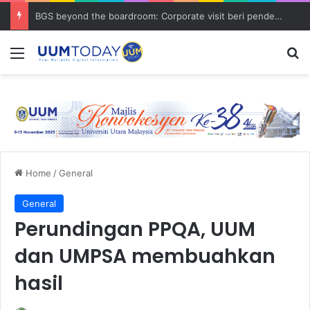
BGS beyond the boardroom: Corporate visit beri pendedahan dunia korporat kepada PELAJAR UUM
Menu
S
Home
/
General
General
Perundingan PPQA, UUM
dan UMPSA membuahkan
hasil