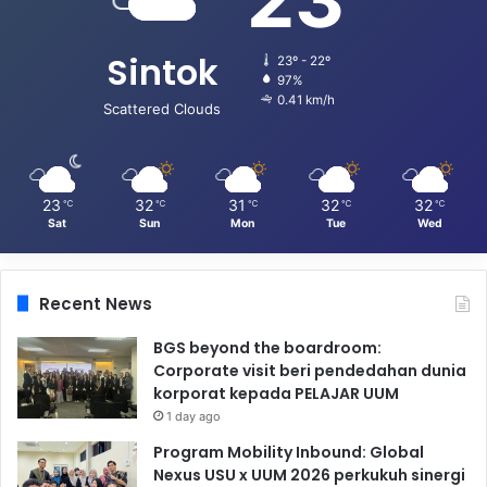
Sintok
23º - 22º
97%
0.41 km/h
Scattered Clouds
23
32
31
32
32
℃
℃
℃
℃
℃
Sat
Sun
Mon
Tue
Wed
Recent News
BGS beyond the boardroom:
Corporate visit beri pendedahan dunia
korporat kepada PELAJAR UUM
1 day ago
Program Mobility Inbound: Global
Nexus USU x UUM 2026 perkukuh sinergi