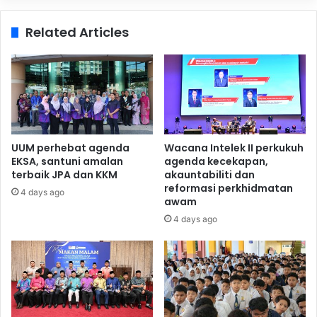
Related Articles
UUM perhebat agenda
Wacana Intelek II perkukuh
EKSA, santuni amalan
agenda kecekapan,
terbaik JPA dan KKM
akauntabiliti dan
reformasi perkhidmatan
4 days ago
awam
4 days ago