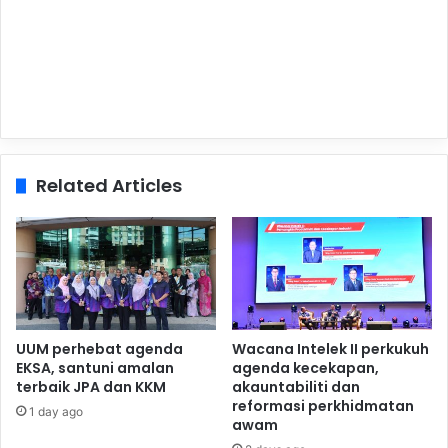
Related Articles
UUM perhebat agenda
Wacana Intelek II perkukuh
EKSA, santuni amalan
agenda kecekapan,
terbaik JPA dan KKM
akauntabiliti dan
reformasi perkhidmatan
1 day ago
awam