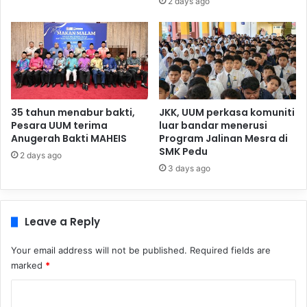
2 days ago
35 tahun menabur bakti,
JKK, UUM perkasa komuniti
Pesara UUM terima
luar bandar menerusi
Anugerah Bakti MAHEIS
Program Jalinan Mesra di
SMK Pedu
2 days ago
3 days ago
Leave a Reply
Your email address will not be published.
Required fields are
marked
*
C