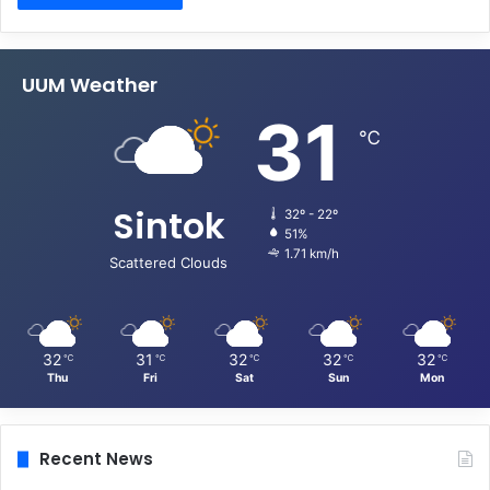
UUM Weather
31
℃
Sintok
32º - 22º
51%
1.71 km/h
Scattered Clouds
32
31
32
32
32
℃
℃
℃
℃
℃
Thu
Fri
Sat
Sun
Mon
Recent News