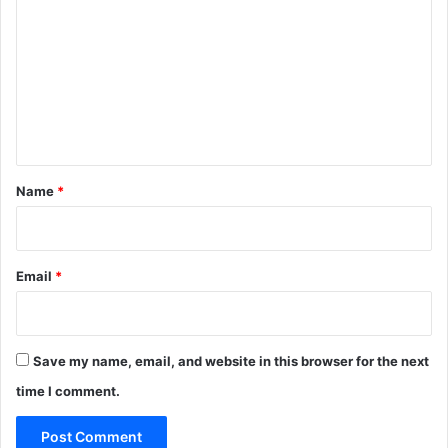
o
m
m
e
n
t
*
Name
*
Email
*
Save my name, email, and website in this browser for the next
time I comment.