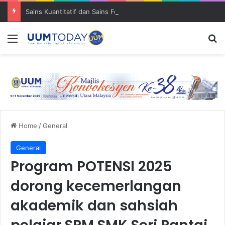
Sains Kuantitatif dan Sains Forensik: UUM–USM teroka kolaborasi penyelidikan strategik
Menu
S
Home
/
General
General
Program POTENSI 2025
dorong kecemerlangan
akademik dan sahsiah