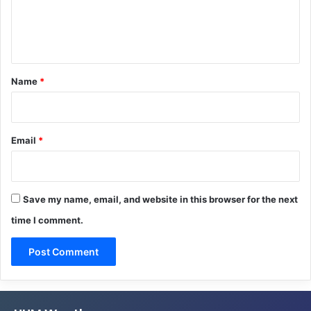
e
n
t
*
Name
*
Email
*
Save my name, email, and website in this browser for the next
time I comment.