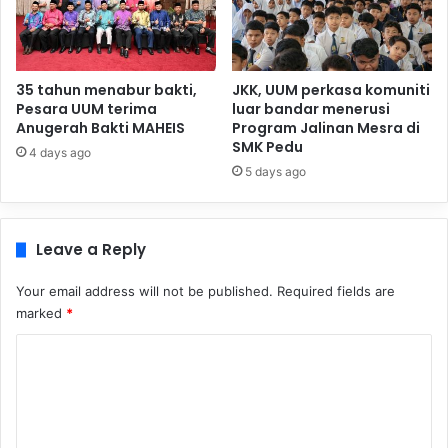
35 tahun menabur bakti,
JKK, UUM perkasa komuniti
Pesara UUM terima
luar bandar menerusi
Anugerah Bakti MAHEIS
Program Jalinan Mesra di
SMK Pedu
4 days ago
5 days ago
Leave a Reply
Your email address will not be published.
Required fields are
marked
*
C
o
m
m