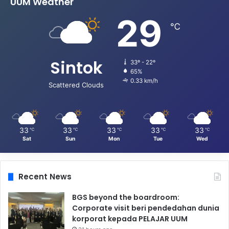
UUM Weather
29
℃
Sintok
33º - 22º
65%
0.33 km/h
Scattered Clouds
33
33
33
33
33
℃
℃
℃
℃
℃
Sat
Sun
Mon
Tue
Wed
Recent News
BGS beyond the boardroom:
Corporate visit beri pendedahan dunia
korporat kepada PELAJAR UUM