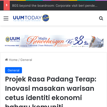
BGS beyond the boardroom: Corporate visit beri pendedahan dunia korporat kepada PELAJAR UUM
Menu
S
Home
/
General
General
Projek Rasa Padang Terap:
Inovasi masakan warisan
cetus identiti ekonomi