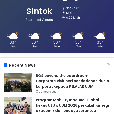
Sintok
33º - 22º
55%
0.92 km/h
Scattered Clouds
33
33
33
33
33
℃
℃
℃
℃
℃
Sat
Sun
Mon
Tue
Wed
Recent News
BGS beyond the boardroom:
Corporate visit beri pendedahan dunia
korporat kepada PELAJAR UUM
22 hours ago
Program Mobility Inbound: Global
Nexus USU x UUM 2026 perkukuh sinergi
akademik dan budaya serantau