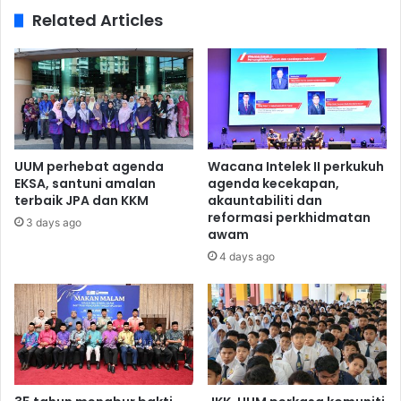
Related Articles
UUM perhebat agenda
Wacana Intelek II perkukuh
EKSA, santuni amalan
agenda kecekapan,
terbaik JPA dan KKM
akauntabiliti dan
reformasi perkhidmatan
3 days ago
awam
4 days ago