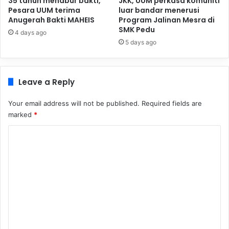
35 tahun menabur bakti,
JKK, UUM perkasa komuniti
Pesara UUM terima
luar bandar menerusi
Anugerah Bakti MAHEIS
Program Jalinan Mesra di
SMK Pedu
4 days ago
5 days ago
Leave a Reply
Your email address will not be published.
Required fields are
marked
*
C
o
m
m
e
n
t