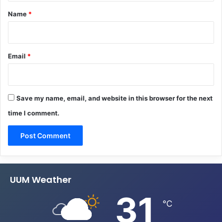
*
Name
*
Email
*
Save my name, email, and website in this browser for the next
time I comment.
UUM Weather
31
℃