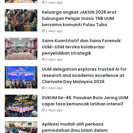
2 days ago
Keluarga angkat JAKSIN 2026 erat
hubungan Pelajar Inasis TNB UUM
bersama komuniti Pulau Tuba
2 days ago
Sains Kuantitatif dan Sains Forensik:
UUM–USM teroka kolaborasi
penyelidikan strategik
2 days ago
UUM delegation explores trusted AI for
research and academic excellence at
Clarivate Day Malaysia 2026
2 days ago
SUKUM Ke-46: Pasukan Bola Jaring UUM
capai fasa kemuncak latihan intensif
2 days ago
Aplikasi mudah alih perkasa
pemindahan ilmu Islam dalam