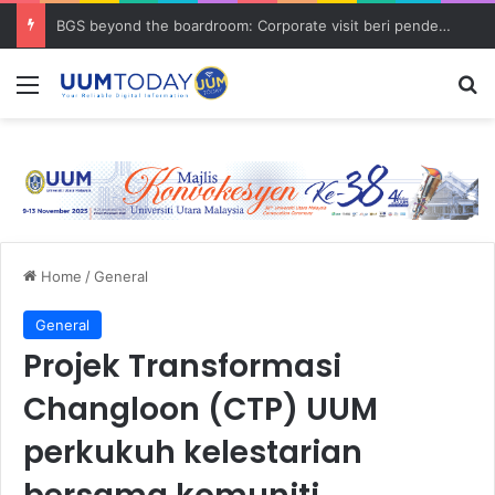
BGS beyond the boardroom: Corporate visit beri pendedahan dunia korporat kepada PELAJAR UUM
Menu
S
Home
/
General
General
Projek Transformasi
Changloon (CTP) UUM
perkukuh kelestarian