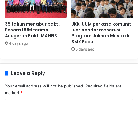
35 tahun menabur bakti,
JKK, UUM perkasa komuniti
Pesara UUM terima
luar bandar menerusi
Anugerah Bakti MAHEIS
Program Jalinan Mesra di
SMK Pedu
4 days ago
5 days ago
Leave a Reply
Your email address will not be published.
Required fields are
marked
*
C
o
m
m