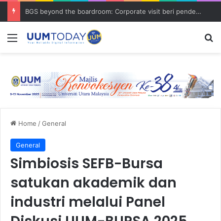
BGS beyond the boardroom: Corporate visit beri pendedahan dunia korporat kepada PELAJAR UUM
Menu
S
Home
/
General
General
Simbiosis SEFB-Bursa
satukan akademik dan
industri melalui Panel