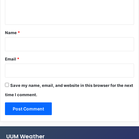
e
n
t
*
Name
*
Email
*
Save my name, email, and website in this browser for the next
time I comment.
UUM Weather