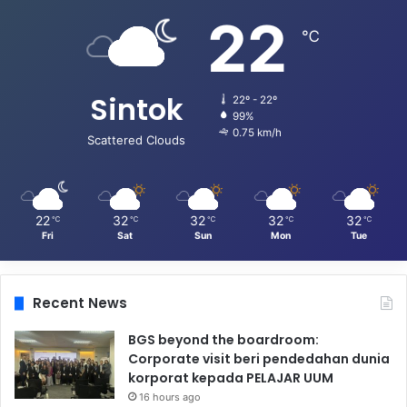
22
℃
Sintok
22º - 22º
99%
0.75 km/h
Scattered Clouds
22
32
32
32
32
℃
℃
℃
℃
℃
Fri
Sat
Sun
Mon
Tue
Recent News
BGS beyond the boardroom:
Corporate visit beri pendedahan dunia
korporat kepada PELAJAR UUM
16 hours ago