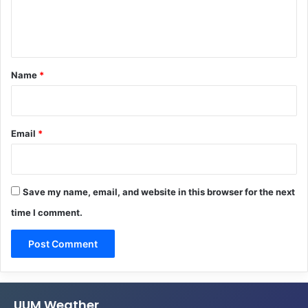
e
n
t
*
Name
*
Email
*
Save my name, email, and website in this browser for the next
time I comment.
UUM Weather