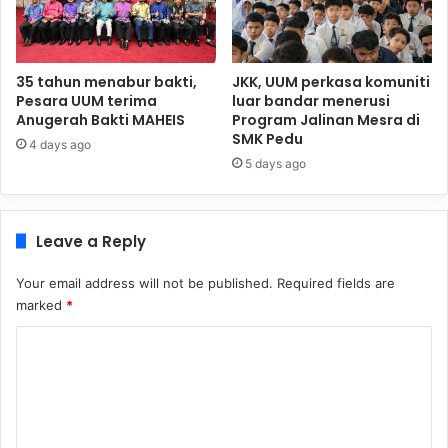
35 tahun menabur bakti,
JKK, UUM perkasa komuniti
Pesara UUM terima
luar bandar menerusi
Anugerah Bakti MAHEIS
Program Jalinan Mesra di
SMK Pedu
4 days ago
5 days ago
Leave a Reply
Your email address will not be published.
Required fields are
marked
*
C
o
m
m