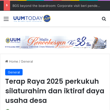
BGS beyond the boardroom: Corporate visit beri pendedahan dunia korporat kepada PELAJAR UUM
Menu
S
Home
/
General
General
Terap Raya 2025 perkukuh
silaturahim dan iktiraf daya
usaha desa