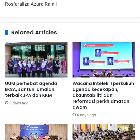
Rosfaraliza Azura Ramli
Related Articles
UUM perhebat agenda
Wacana Intelek II perkukuh
EKSA, santuni amalan
agenda kecekapan,
terbaik JPA dan KKM
akauntabiliti dan
reformasi perkhidmatan
3 days ago
awam
4 days ago