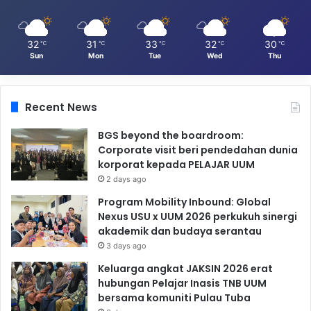
32
31
33
32
30
℃
℃
℃
℃
℃
Sun
Mon
Tue
Wed
Thu
Recent News
BGS beyond the boardroom:
Corporate visit beri pendedahan dunia
korporat kepada PELAJAR UUM
2 days ago
Program Mobility Inbound: Global
Nexus USU x UUM 2026 perkukuh sinergi
akademik dan budaya serantau
3 days ago
Keluarga angkat JAKSIN 2026 erat
hubungan Pelajar Inasis TNB UUM
bersama komuniti Pulau Tuba