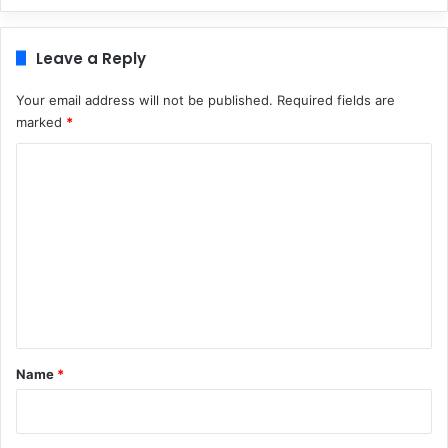
Leave a Reply
Your email address will not be published.
Required fields are
marked
*
C
o
m
m
e
n
t
*
Name
*