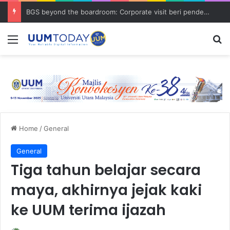
BGS beyond the boardroom: Corporate visit beri pendedahan dunia korporat kepada PELAJAR UUM
Menu
S
Home
/
General
General
Tiga tahun belajar secara
maya, akhirnya jejak kaki
ke UUM terima ijazah