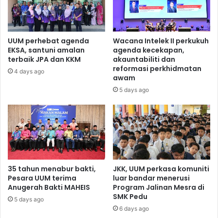
UUM perhebat agenda
Wacana Intelek II perkukuh
EKSA, santuni amalan
agenda kecekapan,
terbaik JPA dan KKM
akauntabiliti dan
reformasi perkhidmatan
4 days ago
awam
5 days ago
35 tahun menabur bakti,
JKK, UUM perkasa komuniti
Pesara UUM terima
luar bandar menerusi
Anugerah Bakti MAHEIS
Program Jalinan Mesra di
SMK Pedu
5 days ago
6 days ago