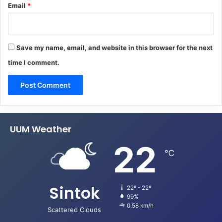
Email
*
Save my name, email, and website in this browser for the next
time I comment.
UUM Weather
22
℃
Sintok
22º - 22º
99%
0.58 km/h
Scattered Clouds