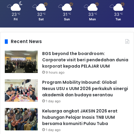
23
32
31
33
33
℃
℃
℃
℃
℃
Fri
Sat
Sun
Mon
Tue
Recent News
BGS beyond the boardroom:
Corporate visit beri pendedahan dunia
korporat kepada PELAJAR UUM
9 hours ago
Program Mobility Inbound: Global
Nexus USU x UUM 2026 perkukuh sinergi
akademik dan budaya serantau
1 day ago
Keluarga angkat JAKSIN 2026 erat
hubungan Pelajar Inasis TNB UUM
bersama komuniti Pulau Tuba
1 day ago