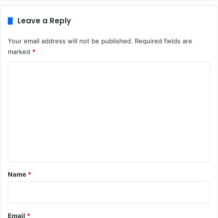
Leave a Reply
Your email address will not be published.
Required fields are
marked
*
C
o
m
m
e
n
t
*
Name
*
Email
*