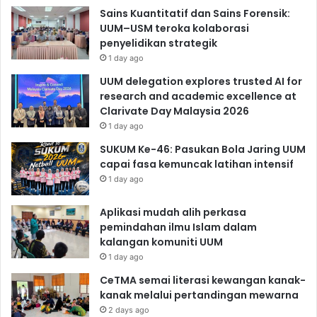
Sains Kuantitatif dan Sains Forensik:
UUM–USM teroka kolaborasi
penyelidikan strategik
1 day ago
UUM delegation explores trusted AI for
research and academic excellence at
Clarivate Day Malaysia 2026
1 day ago
SUKUM Ke-46: Pasukan Bola Jaring UUM
capai fasa kemuncak latihan intensif
1 day ago
Aplikasi mudah alih perkasa
pemindahan ilmu Islam dalam
kalangan komuniti UUM
1 day ago
CeTMA semai literasi kewangan kanak-
kanak melalui pertandingan mewarna
2 days ago