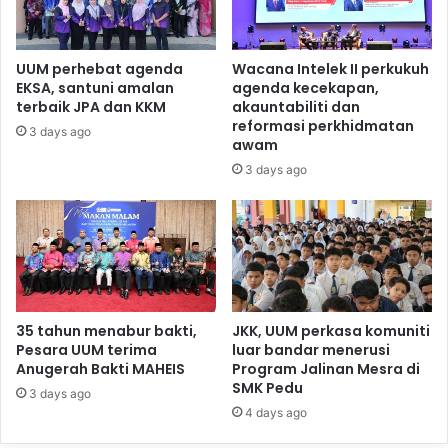
UUM perhebat agenda
Wacana Intelek II perkukuh
EKSA, santuni amalan
agenda kecekapan,
terbaik JPA dan KKM
akauntabiliti dan
reformasi perkhidmatan
3 days ago
awam
3 days ago
35 tahun menabur bakti,
JKK, UUM perkasa komuniti
Pesara UUM terima
luar bandar menerusi
Anugerah Bakti MAHEIS
Program Jalinan Mesra di
SMK Pedu
3 days ago
4 days ago