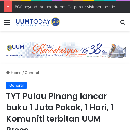
BGS beyond the boardroom: Corporate visit beri pendedahan dunia korporat kepada PELAJAR UUM
Menu
S
Home
/
General
General
TYT Pulau Pinang lancar
buku 1 Juta Pokok, 1 Hari, 1
Komuniti terbitan UUM