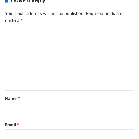
Leave a Reply
Your email address will not be published.
Required fields are
marked
*
C
o
m
m
e
n
t
*
Name
*
Email
*