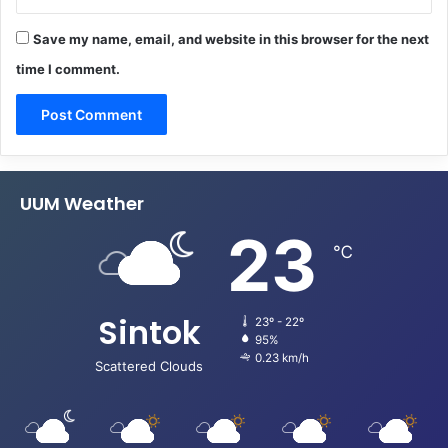
Save my name, email, and website in this browser for the next
time I comment.
UUM Weather
23
℃
Sintok
23º - 22º
95%
0.23 km/h
Scattered Clouds