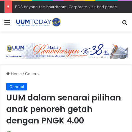
BGS beyond the boardroom: Corporate visit beri pendedahan dunia korporat kepada PELAJAR UUM
Menu
S
Home
/
General
General
UUM dalam senarai pilihan
anak penoreh getah
dengan PNGK 4.00