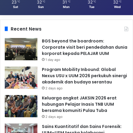
23
32
31
32
32
℃
℃
℃
℃
℃
Sat
Sun
Mon
Tue
Wed
Recent News
BGS beyond the boardroom:
Corporate visit beri pendedahan dunia
korporat kepada PELAJAR UUM
1 day ago
Program Mobility Inbound: Global
Nexus USU x UUM 2026 perkukuh sinergi
akademik dan budaya serantau
2 days ago
Keluarga angkat JAKSIN 2026 erat
hubungan Pelajar Inasis TNB UUM
bersama komuniti Pulau Tuba
2 days ago
Sains Kuantitatif dan Sains Forensik:
UUM–USM teroka kolaborasi