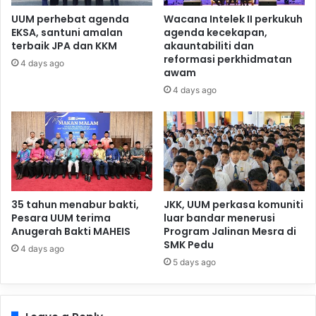
UUM perhebat agenda
Wacana Intelek II perkukuh
EKSA, santuni amalan
agenda kecekapan,
terbaik JPA dan KKM
akauntabiliti dan
reformasi perkhidmatan
4 days ago
awam
4 days ago
35 tahun menabur bakti,
JKK, UUM perkasa komuniti
Pesara UUM terima
luar bandar menerusi
Anugerah Bakti MAHEIS
Program Jalinan Mesra di
SMK Pedu
4 days ago
5 days ago