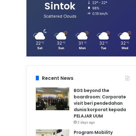
Sintok
22º - 22º
98%
0.19 km/h
Scattered Clouds
22
32
31
32
32
℃
℃
℃
℃
℃
Sat
Sun
Mon
Tue
Wed
Recent News
BGS beyond the
boardroom: Corporate
visit beri pendedahan
dunia korporat kepada
PELAJAR UUM
2 days ago
Program Mobility