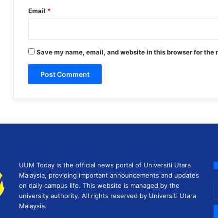
Email
*
Save my name, email, and website in this browser for the 
UUM Today is the official news portal of Universiti Utara
Malaysia, providing important announcements and updates
E
on daily campus life. This website is managed by the
y
university authority. All rights reserved by Universiti Utara
E
Malaysia.
a