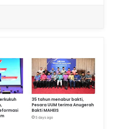
perkukuh
35 tahun menabur bakti,
,
Pesara UUM terima Anugerah
reformasi
Bakti MAHEIS
am
5 days ago