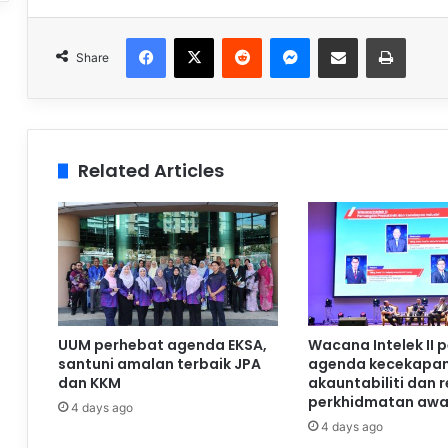
Facebook
X
Reddit
Messenger
Share via Email
Print
Share
Related Articles
UUM perhebat agenda EKSA,
Wacana Intelek II 
santuni amalan terbaik JPA
agenda kecekapan
dan KKM
akauntabiliti dan 
perkhidmatan aw
4 days ago
4 days ago