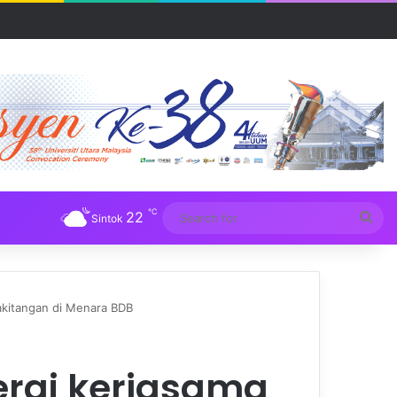
R UUM
℃
22
Sea
Sintok
for
akitangan di Menara BDB
rai kerjasama