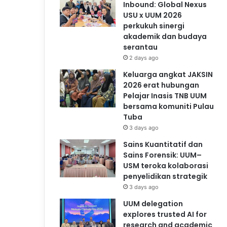
Inbound: Global Nexus
USU x UUM 2026
perkukuh sinergi
akademik dan budaya
serantau
2 days ago
Keluarga angkat JAKSIN
2026 erat hubungan
Pelajar Inasis TNB UUM
bersama komuniti Pulau
Tuba
3 days ago
Sains Kuantitatif dan
Sains Forensik: UUM–
USM teroka kolaborasi
penyelidikan strategik
3 days ago
UUM delegation
explores trusted AI for
research and academic