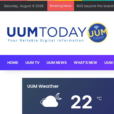
Saturday, August 8 2026
Breaking News
BGS beyond the boardr
HOME
UUM TV
UUM NEWS
WHAT’S NEW
UUM 
UUM Weather
22
℃