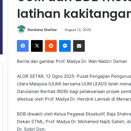
latihan kakitanga
Nordiana Shafiee
August 12, 2025
Facebook
X
Reddit
Messenger
Share via Email
Berita dan gambar Prof. Madya Dr. Wan Nadzri Osman
ALOR SETAR, 12 Ogos 2025: Pusat Pengajian Pengurusan
Utara Malaysia (UUM) bersama UUM LEADS telah menan
Darulaman Berhad (BDB) bagi pelaksanaan projek pem
diketuai oleh Prof. Madya Dr. Hendrik Lamsali di Mena
BDB diwakili oleh Ketua Pegawai Eksekutif, Raja Shah
Dekan STML, Prof. Madya Dr. Mohamed Najib Salleh, 
Dr. Sobri Don.