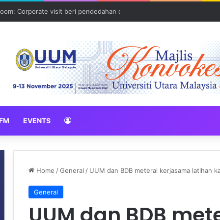
oom: Corporate visit beri pendedahan dunia korporat kepada PELAJA
FM
EVENTS
Home
/
General
/
UUM dan BDB meterai kerjasama latihan k
General
UUM dan BDB mete