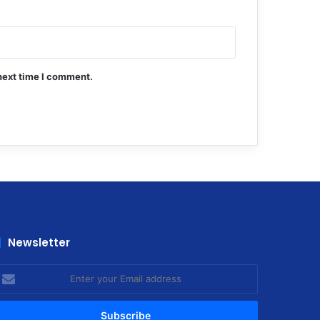
next time I comment.
Newsletter
nter
our
mail
ddress