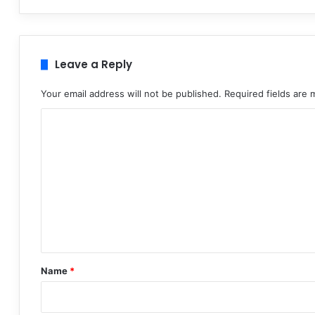
Leave a Reply
Your email address will not be published.
Required fields are
C
o
m
m
e
n
t
*
Name
*