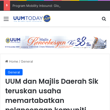
Program Mobility Inbound: Global Nexus USU x UUM 2026 perkukuh sinergi akademik dan budaya serantau
Menu
S
Home
/
General
General
UUM dan Majlis Daerah Sik
teruskan usaha
memartabatkan