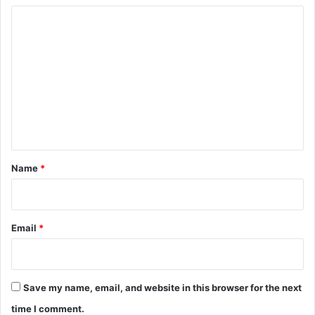
C
o
m
m
e
n
t
*
Name
*
Email
*
Save my name, email, and website in this browser for the next
time I comment.