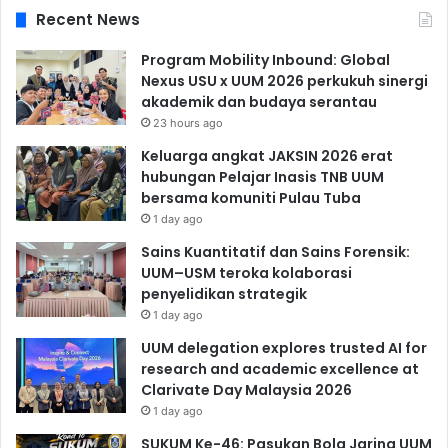
Recent News
Program Mobility Inbound: Global
Nexus USU x UUM 2026 perkukuh sinergi
akademik dan budaya serantau
23 hours ago
Keluarga angkat JAKSIN 2026 erat
hubungan Pelajar Inasis TNB UUM
bersama komuniti Pulau Tuba
1 day ago
Sains Kuantitatif dan Sains Forensik:
UUM–USM teroka kolaborasi
penyelidikan strategik
1 day ago
UUM delegation explores trusted AI for
research and academic excellence at
Clarivate Day Malaysia 2026
1 day ago
SUKUM Ke-46: Pasukan Bola Jaring UUM