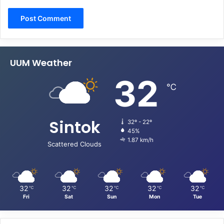
UUM Weather
32
℃
Sintok
32º - 22º
45%
1.87 km/h
Scattered Clouds
32
32
32
32
32
℃
℃
℃
℃
℃
Fri
Sat
Sun
Mon
Tue