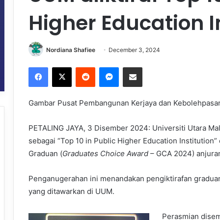
Higher Education I
Nordiana Shafiee
December 3, 2024
Facebook
X
Reddit
Messenger
Share via Email
Gambar Pusat Pembangunan Kerjaya dan Kebolehpasa
PETALING JAYA, 3 Disember 2024: Universiti Utara Mal
sebagai “Top 10 in Public Higher Education Institution
Graduan (
Graduates Choice Award
– GCA 2024) anjuran
Penganugerahan ini menandakan pengiktirafan graduan
yang ditawarkan di UUM.
Perasmian disem