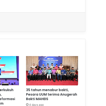
perkukuh
35 tahun menabur bakti,
,
Pesara UUM terima Anugerah
reformasi
Bakti MAHEIS
am
4 days ago