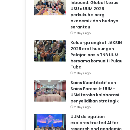
Inbound: Global Nexus
USU x UUM 2026
perkukuh sinergi
akademik dan budaya
serantau
2 days ago
Keluarga angkat JAKSIN
2026 erat hubungan
Pelajar Inasis TNB UUM
bersama komuniti Pulau
Tuba
2 days ago
Sains Kuantitatif dan
Sains Forensik: UUM–
USM teroka kolaborasi
penyelidikan strategik
2 days ago
UUM delegation
explores trusted AI for
research and academic