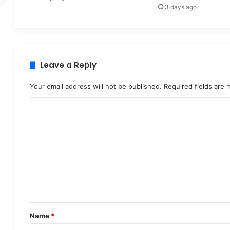
3 days ago
Leave a Reply
Your email address will not be published.
Required fields are
C
o
m
m
e
n
t
*
Name
*