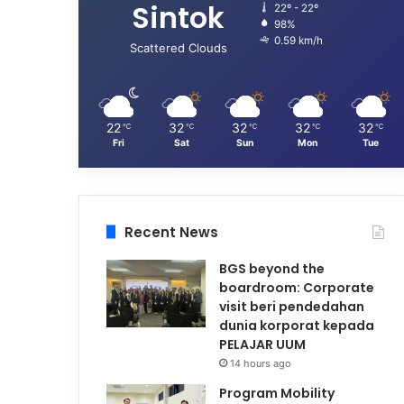
Sintok
22º - 22º
98%
0.59 km/h
Scattered Clouds
22
32
32
32
32
℃
℃
℃
℃
℃
Fri
Sat
Sun
Mon
Tue
Recent News
BGS beyond the
boardroom: Corporate
visit beri pendedahan
dunia korporat kepada
PELAJAR UUM
14 hours ago
Program Mobility