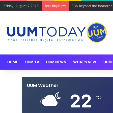
Friday, August 7 2026
Breaking News
BGS beyond the boardroom
HOME
UUM TV
UUM NEWS
WHAT’S NEW
UUM 
UUM Weather
22
℃