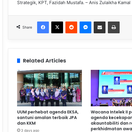
Strategik, KPT, Fazidah Mustafa. – Anis Zulaikha Kamal
Facebook
X
Reddit
Messenger
Share via Email
Print
Share
Related Articles
UUM perhebat agenda EKSA,
Wacana Intelek II 
santuni amalan terbaik JPA
agenda kecekapan
dan KKM
akauntabiliti dan 
perkhidmatan aw
3 days ago