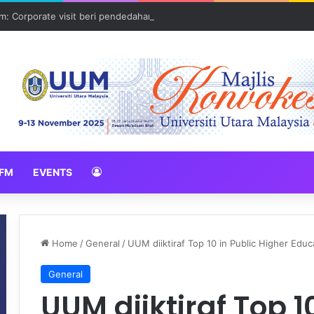
: Corporate visit beri pendedahan dunia korporat kepada PELAJAR U
FM
EVENTS
Home
/
General
/
UUM diiktiraf Top 10 in Public Higher Educa
General
UUM diiktiraf Top 1