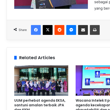
sebagai 
yang berd
Facebook
X
Reddit
Messenger
Share via Email
Print
Share
Related Articles
UUM perhebat agenda EKSA,
Wacana Intelek II 
santuni amalan terbaik JPA
agenda kecekapan
dan KKM
akauntabiliti dan 