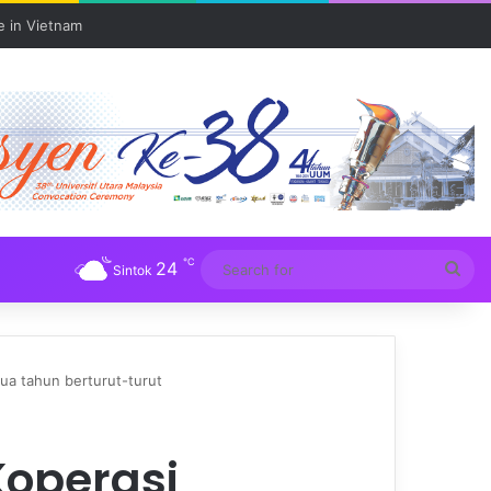
e in Vietnam
℃
24
Sea
Sintok
for
ua tahun berturut-turut
Koperasi