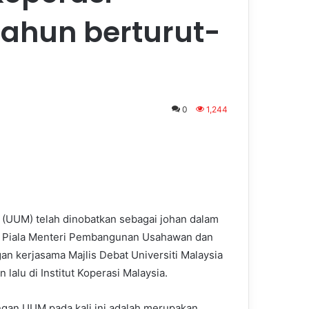
tahun berturut-
0
1,244
a (UUM) telah dinobatkan sebagai johan dalam
25 Piala Menteri Pembangunan Usahawan dan
gan kerjasama Majlis Debat Universiti Malaysia
alu di Institut Koperasi Malaysia.
an UUM pada kali ini adalah merupakan