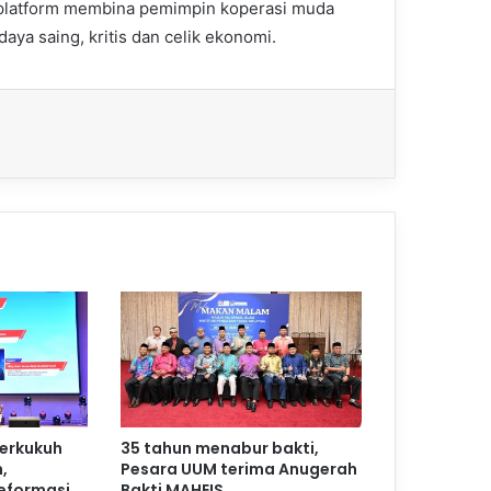
platform membina pemimpin koperasi muda
aya saing, kritis dan celik ekonomi.
perkukuh
35 tahun menabur bakti,
,
Pesara UUM terima Anugerah
reformasi
Bakti MAHEIS