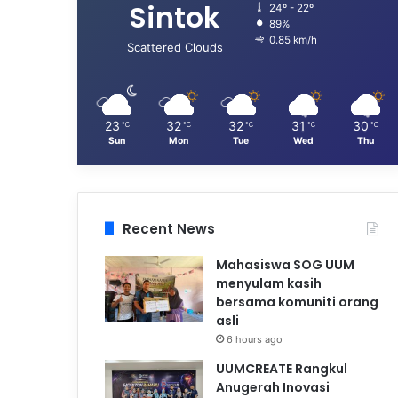
Sintok
24º - 22º
89%
0.85 km/h
Scattered Clouds
23
32
32
31
30
℃
℃
℃
℃
℃
Sun
Mon
Tue
Wed
Thu
Recent News
Mahasiswa SOG UUM
menyulam kasih
bersama komuniti orang
asli
6 hours ago
UUMCREATE Rangkul
Anugerah Inovasi