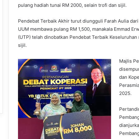
pulang hadiah tunai RM 2000, selain trofi dan sijil.
Pendebat Terbaik Akhir turut diungguli Farah Aulia dari
UUM membawa pulang RM 1,500, manakala Emmad Erwan 
(UTP) telah dinobatkan Pendebat Terbaik Keseluruhan 
sijil.
Majlis P
disempu
dan Kope
Perasmia
2025.
Pertandi
Pembang
dianjurk
Pembang