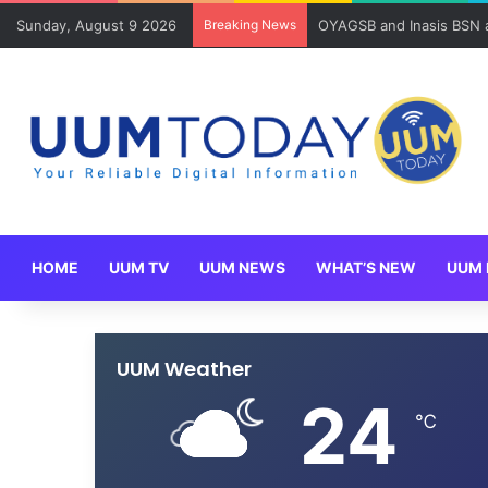
Sunday, August 9 2026
Breaking News
OYAGSB and Inasis BSN ad
HOME
UUM TV
UUM NEWS
WHAT’S NEW
UUM 
UUM Weather
24
℃