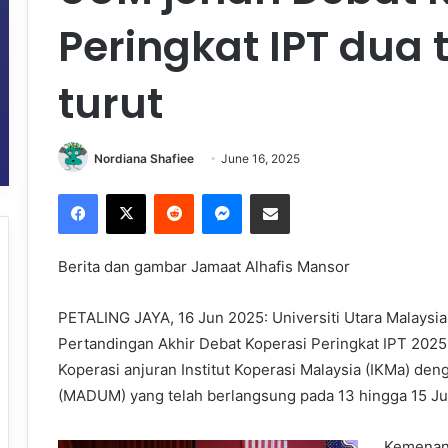
Peringkat IPT dua 
turut
Nordiana Shafiee
June 16, 2025
Facebook
X
Reddit
Messenger
Share via Email
Berita dan gambar Jamaat Alhafis Mansor
PETALING JAYA, 16 Jun 2025: Universiti Utara Malaysi
Pertandingan Akhir Debat Koperasi Peringkat IPT 20
Koperasi anjuran Institut Koperasi Malaysia (IKMa) den
(MADUM) yang telah berlangsung pada 13 hingga 15 Jun l
Kemenang