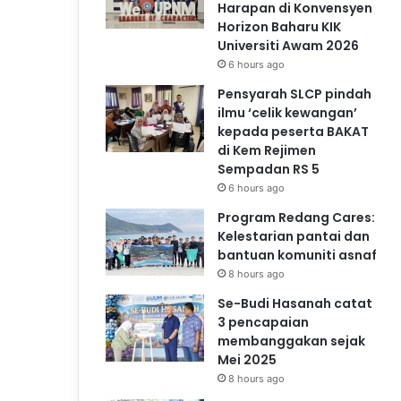
Harapan di Konvensyen
Horizon Baharu KIK
Universiti Awam 2026
6 hours ago
Pensyarah SLCP pindah
ilmu ‘celik kewangan’
kepada peserta BAKAT
di Kem Rejimen
Sempadan RS 5
6 hours ago
Program Redang Cares:
Kelestarian pantai dan
bantuan komuniti asnaf
8 hours ago
Se-Budi Hasanah catat
3 pencapaian
membanggakan sejak
Mei 2025
8 hours ago