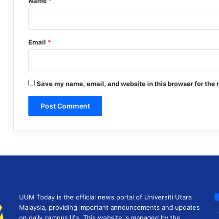
Name
*
Email
*
Save my name, email, and website in this browser for the 
UUM Today is the official news portal of Universiti Utara
Malaysia, providing important announcements and updates
E
on daily campus life. This website is managed by the