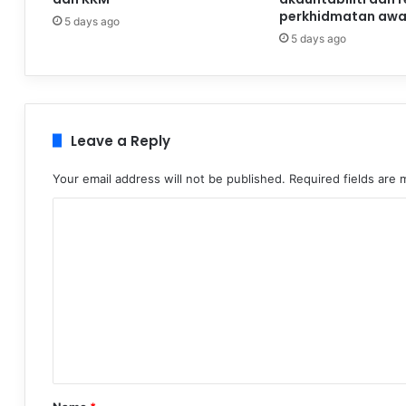
perkhidmatan aw
5 days ago
5 days ago
Leave a Reply
Your email address will not be published.
Required fields are
C
o
m
m
e
n
t
*