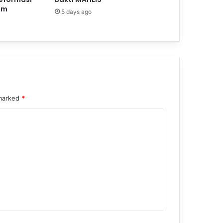
am
5 days ago
 marked
*