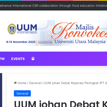
vance international CSR collaboration through food education initiativ
FM
EVENTS
Home
/
General
/
UUM johan Debat Koperasi Peringkat IPT d
General
UUM johan Debat 