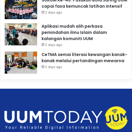
SUKUM Ke-46: Pasukan Bola Jaring UUM
capai fasa kemuncak latihan intensif
2 days ago
Aplikasi mudah alih perkasa
pemindahan ilmu Islam dalam
kalangan komuniti UUM
2 days ago
CeTMA semai literasi kewangan kanak-
kanak melalui pertandingan mewarna
2 days ago