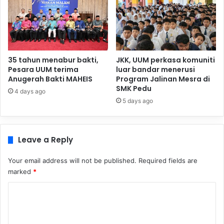
35 tahun menabur bakti,
JKK, UUM perkasa komuniti
Pesara UUM terima
luar bandar menerusi
Anugerah Bakti MAHEIS
Program Jalinan Mesra di
SMK Pedu
4 days ago
5 days ago
Leave a Reply
Your email address will not be published.
Required fields are
marked
*
C
o
m