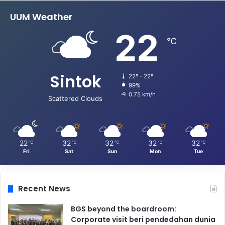
UUM Weather
22
℃
Sintok
22º - 22º
99%
0.75 km/h
Scattered Clouds
22
32
32
32
32
℃
℃
℃
℃
℃
Fri
Sat
Sun
Mon
Tue
Recent News
BGS beyond the boardroom:
Corporate visit beri pendedahan dunia