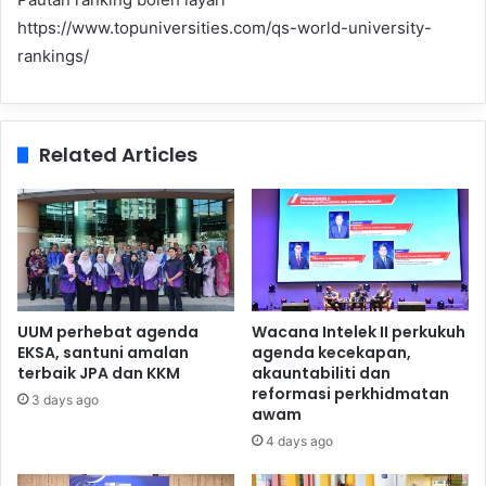
https://www.topuniversities.com/qs-world-university-
rankings/
Related Articles
UUM perhebat agenda
Wacana Intelek II perkukuh
EKSA, santuni amalan
agenda kecekapan,
terbaik JPA dan KKM
akauntabiliti dan
reformasi perkhidmatan
3 days ago
awam
4 days ago