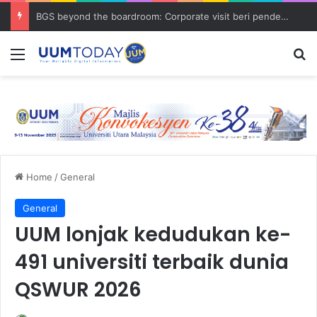
BGS beyond the boardroom: Corporate visit beri pendedahan dunia korporat kepada PELAJAR UUM
Menu
S
Home
/
General
General
UUM lonjak kedudukan ke-
491 universiti terbaik dunia
QSWUR 2026