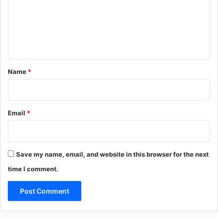
m
e
n
t
*
Name
*
Email
*
Save my name, email, and website in this browser for the next
time I comment.