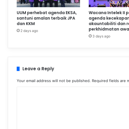
UUM perhebat agenda EKSA,
Wacana Intelek II 
santuni amalan terbaik JPA
agenda kecekapan
dan KKM
akauntabiliti dan 
perkhidmatan aw
2 days ago
3 days ago
Leave a Reply
Your email address will not be published.
Required fields are
C
o
m
m
e