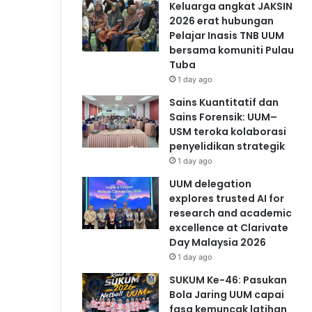
Keluarga angkat JAKSIN
2026 erat hubungan
Pelajar Inasis TNB UUM
bersama komuniti Pulau
Tuba
1 day ago
Sains Kuantitatif dan
Sains Forensik: UUM–
USM teroka kolaborasi
penyelidikan strategik
1 day ago
UUM delegation
explores trusted AI for
research and academic
excellence at Clarivate
Day Malaysia 2026
1 day ago
SUKUM Ke-46: Pasukan
Bola Jaring UUM capai
fasa kemuncak latihan