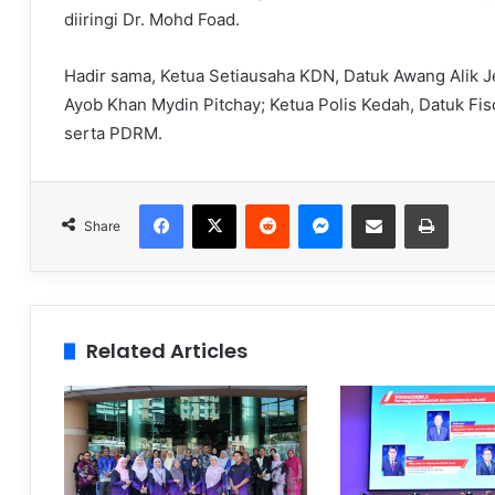
diiringi Dr. Mohd Foad.
Hadir sama, Ketua Setiausaha KDN, Datuk Awang Alik J
Ayob Khan Mydin Pitchay; Ketua Polis Kedah, Datuk F
serta PDRM.
Facebook
X
Reddit
Messenger
Share via Email
Print
Share
Related Articles