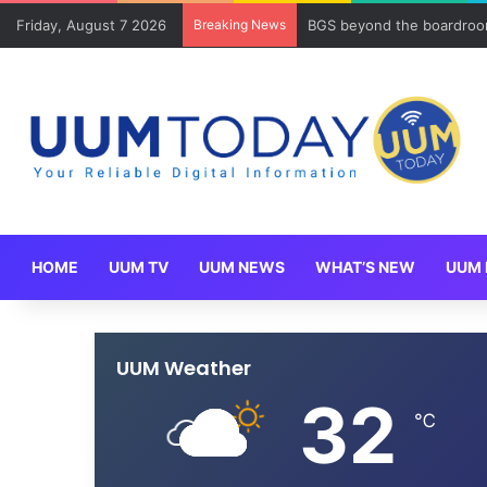
Friday, August 7 2026
Breaking News
Program Mobility Inbound
HOME
UUM TV
UUM NEWS
WHAT’S NEW
UUM 
UUM Weather
32
℃