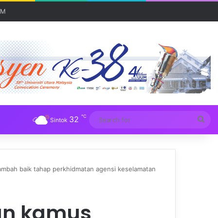
 serantau
℃
32
Sea
Sintok
for
mbah baik tahap perkhidmatan agensi keselamatan
an kamus