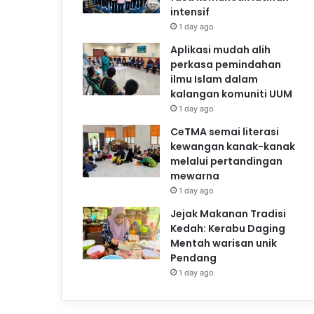
intensif
1 day ago
Aplikasi mudah alih
perkasa pemindahan
ilmu Islam dalam
kalangan komuniti UUM
1 day ago
CeTMA semai literasi
kewangan kanak-kanak
melalui pertandingan
mewarna
1 day ago
Jejak Makanan Tradisi
Kedah: Kerabu Daging
Mentah warisan unik
Pendang
1 day ago