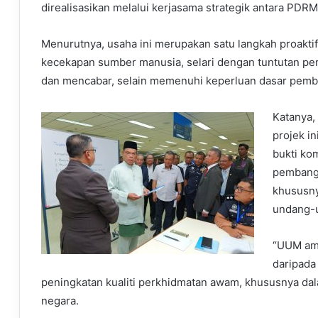
direalisasikan melalui kerjasama strategik antara PDR
Menurutnya, usaha ini merupakan satu langkah proakti
kecekapan sumber manusia, selari dengan tuntutan pe
dan mencabar, selain memenuhi keperluan dasar pem
Katanya,
projek i
bukti k
pembangu
khususn
undang-
“UUM ama
daripada
peningkatan kualiti perkhidmatan awam, khususnya da
negara.