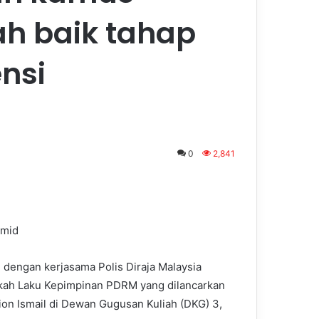
h baik tahap
nsi
0
2,841
amid
) dengan kerjasama Polis Diraja Malaysia
ah Laku Kepimpinan PDRM yang dilancarkan
ion Ismail di Dewan Gugusan Kuliah (DKG) 3,