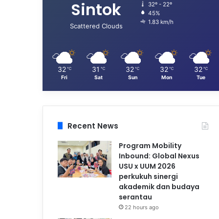
Sintok
32º - 22º
45%
1.83 km/h
Scattered Clouds
32
31
32
32
32
℃
℃
℃
℃
℃
Fri
Sat
Sun
Mon
Tue
Recent News
Program Mobility
Inbound: Global Nexus
USU x UUM 2026
perkukuh sinergi
akademik dan budaya
serantau
22 hours ago