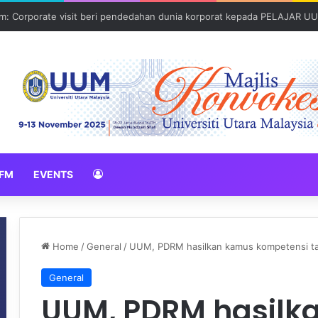
: Global Nexus USU x UUM 2026 perkukuh sinergi akademik dan budaya
FM
EVENTS
Home
/
General
/
UUM, PDRM hasilkan kamus kompetensi ta
General
UUM, PDRM hasilk