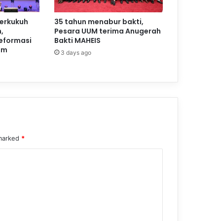
perkukuh
35 tahun menabur bakti,
,
Pesara UUM terima Anugerah
reformasi
Bakti MAHEIS
am
3 days ago
 marked
*