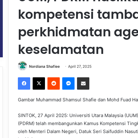
kompetensi tamba
perkhidmatan age
keselamatan
Nordiana Shafiee
April 27, 2025
Facebook
X
Reddit
Messenger
Share via Email
Gambar Muhammad Shamsul Shafie dan Mohd Fuad H
SINTOK, 27 April 2025: Universiti Utara Malaysia (UUM
(PDRM) telah membangunkan Kamus Kompetensi Tingk
oleh Menteri Dalam Negeri, Datuk Seri Saifuddin Nasut