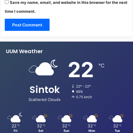
Save my name, email, and website in this browser for the next
time I comment.
UUM Weather
22
℃
Sintok
22º - 22º
99%
0.75 km/h
Scattered Clouds
22
32
32
32
32
℃
℃
℃
℃
℃
Fri
Sat
Sun
Mon
Tue