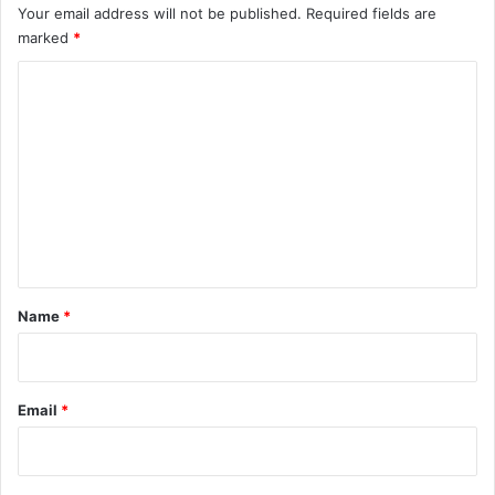
Your email address will not be published.
Required fields are
marked
*
C
o
m
m
e
n
t
*
Name
*
Email
*