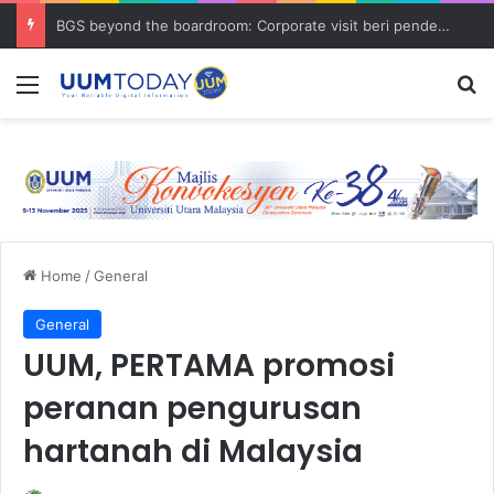
BGS beyond the boardroom: Corporate visit beri pendedahan dunia korporat kepada PELAJAR UUM
Menu
S
Home
/
General
General
UUM, PERTAMA promosi
peranan pengurusan
hartanah di Malaysia