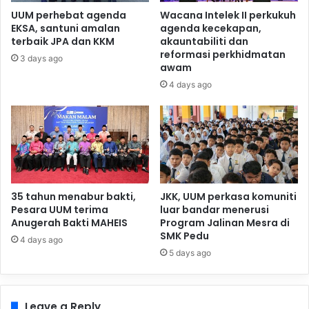
UUM perhebat agenda
Wacana Intelek II perkukuh
EKSA, santuni amalan
agenda kecekapan,
terbaik JPA dan KKM
akauntabiliti dan
reformasi perkhidmatan
3 days ago
awam
4 days ago
35 tahun menabur bakti,
JKK, UUM perkasa komuniti
Pesara UUM terima
luar bandar menerusi
Anugerah Bakti MAHEIS
Program Jalinan Mesra di
SMK Pedu
4 days ago
5 days ago
Leave a Reply