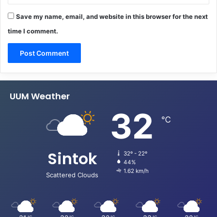
Save my name, email, and website in this browser for the next
time I comment.
UUM Weather
32
℃
Sintok
32º - 22º
44%
1.62 km/h
Scattered Clouds