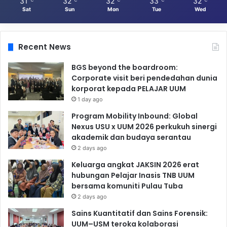
31
32
32
33
32
℃
℃
℃
℃
℃
Sat
Sun
Mon
Tue
Wed
Recent News
BGS beyond the boardroom:
Corporate visit beri pendedahan dunia
korporat kepada PELAJAR UUM
1 day ago
Program Mobility Inbound: Global
Nexus USU x UUM 2026 perkukuh sinergi
akademik dan budaya serantau
2 days ago
Keluarga angkat JAKSIN 2026 erat
hubungan Pelajar Inasis TNB UUM
bersama komuniti Pulau Tuba
2 days ago
Sains Kuantitatif dan Sains Forensik:
UUM–USM teroka kolaborasi