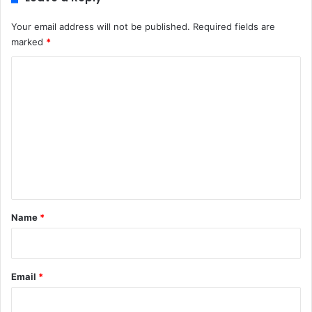
Your email address will not be published.
Required fields are
marked
*
C
o
m
m
e
n
t
*
Name
*
Email
*