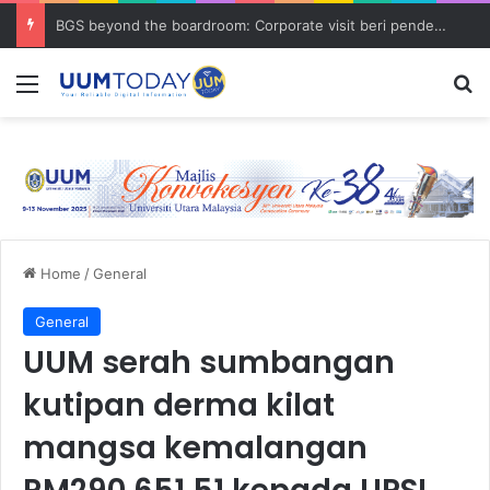
BGS beyond the boardroom: Corporate visit beri pendedahan dunia korporat kepada PELAJAR UUM
Menu
S
Home
/
General
General
UUM serah sumbangan
kutipan derma kilat
mangsa kemalangan