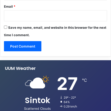
Email
*
Save my name, email, and website in this browser for the next
time I comment.
UUM Weather
27
℃
Sintok
29º - 22º
64%
0.29 km/h
Scattered Clouds