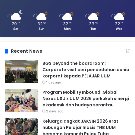
29
32
32
33
32
℃
℃
℃
℃
℃
Sat
Sun
Mon
Tue
Wed
Recent News
BGS beyond the boardroom:
Corporate visit beri pendedahan dunia
korporat kepada PELAJAR UUM
1 day ago
Program Mobility Inbound: Global
Nexus USU x UUM 2026 perkukuh sinergi
akademik dan budaya serantau
2 days ago
Keluarga angkat JAKSIN 2026 erat
hubungan Pelajar Inasis TNB UUM
bersama komuniti Pulau Tuba