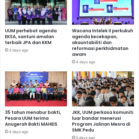
UUM perhebat agenda
Wacana Intelek II perkukuh
EKSA, santuni amalan
agenda kecekapan,
terbaik JPA dan KKM
akauntabiliti dan
reformasi perkhidmatan
3 days ago
awam
4 days ago
35 tahun menabur bakti,
JKK, UUM perkasa komuniti
Pesara UUM terima
luar bandar menerusi
Anugerah Bakti MAHEIS
Program Jalinan Mesra di
SMK Pedu
4 days ago
5 days ago