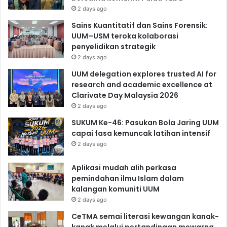
2 days ago
Sains Kuantitatif dan Sains Forensik:
UUM–USM teroka kolaborasi
penyelidikan strategik
2 days ago
UUM delegation explores trusted AI for
research and academic excellence at
Clarivate Day Malaysia 2026
2 days ago
SUKUM Ke-46: Pasukan Bola Jaring UUM
capai fasa kemuncak latihan intensif
2 days ago
Aplikasi mudah alih perkasa
pemindahan ilmu Islam dalam
kalangan komuniti UUM
2 days ago
CeTMA semai literasi kewangan kanak-