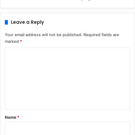
Leave a Reply
Your email address will not be published.
Required fields are
marked
*
C
o
m
m
e
n
t
*
Name
*