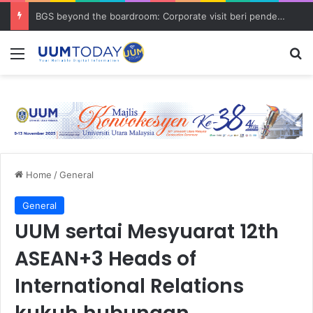
BGS beyond the boardroom: Corporate visit beri pendedahan dunia korporat kepada PELAJAR UUM
Menu
S
Home
/
General
General
UUM sertai Mesyuarat 12th
ASEAN+3 Heads of
International Relations