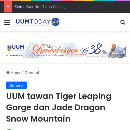
Sains Kuantitatif dan Sains Forensik: UUM–USM teroka kolaborasi penyelidikan strategik
Menu
S
Home
/
General
General
UUM tawan Tiger Leaping
Gorge dan Jade Dragon
Snow Mountain