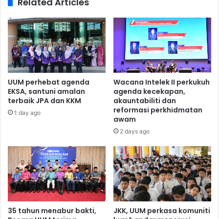
Related Articles
UUM perhebat agenda
Wacana Intelek II perkukuh
EKSA, santuni amalan
agenda kecekapan,
terbaik JPA dan KKM
akauntabiliti dan
reformasi perkhidmatan
1 day ago
awam
2 days ago
35 tahun menabur bakti,
JKK, UUM perkasa komuniti