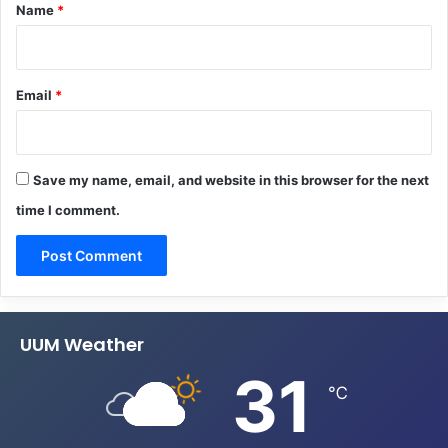
*
Name
*
Email
*
Save my name, email, and website in this browser for the next
time I comment.
UUM Weather
31
℃