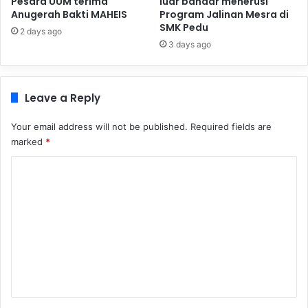
Pesara UUM terima
luar bandar menerusi
Anugerah Bakti MAHEIS
Program Jalinan Mesra di
SMK Pedu
2 days ago
3 days ago
Leave a Reply
Your email address will not be published.
Required fields are
marked
*
C
o
m
m
e
n
t