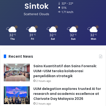
Sintok
32º - 22º
51%
1.71 km/h
Scattered Clouds
32
31
32
32
32
℃
℃
℃
℃
℃
Thu
Fri
Sat
Sun
Mon
Recent News
Sains Kuantitatif dan Sains Forensik:
UUM–USM teroka kolaborasi
penyelidikan strategik
2 hours ago
UUM delegation explores trusted AI for
research and academic excellence at
Clarivate Day Malaysia 2026
2 hours ago