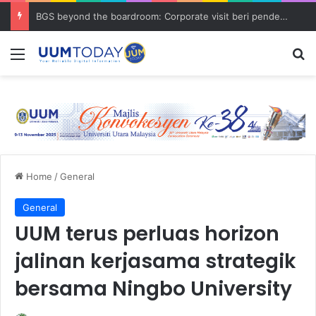
BGS beyond the boardroom: Corporate visit beri pendedahan dunia korporat kepada PELAJAR UUM
Menu
S
Home
/
General
General
UUM terus perluas horizon
jalinan kerjasama strategik
bersama Ningbo University