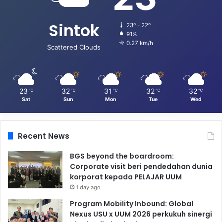
Sintok
23º - 22º
91%
0.27 km/h
Scattered Clouds
23
32
31
32
32
℃
℃
℃
℃
℃
Sat
Sun
Mon
Tue
Wed
Recent News
BGS beyond the boardroom:
Corporate visit beri pendedahan dunia
korporat kepada PELAJAR UUM
1 day ago
Program Mobility Inbound: Global
Nexus USU x UUM 2026 perkukuh sinergi