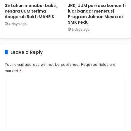
35 tahun menabur bakti,
JKK, UUM perkasa komuniti
Pesara UUM terima
luar bandar menerusi
Anugerah Bakti MAHEIS
Program Jalinan Mesra di
SMK Pedu
4 days ago
5 days ago
Leave a Reply
Your email address will not be published.
Required fields are
marked
*
C
o
m
m
e
n