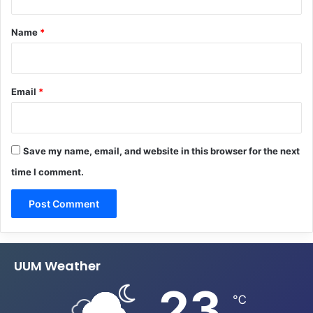
t
*
Name
*
Email
*
Save my name, email, and website in this browser for the next
time I comment.
UUM Weather
23
℃