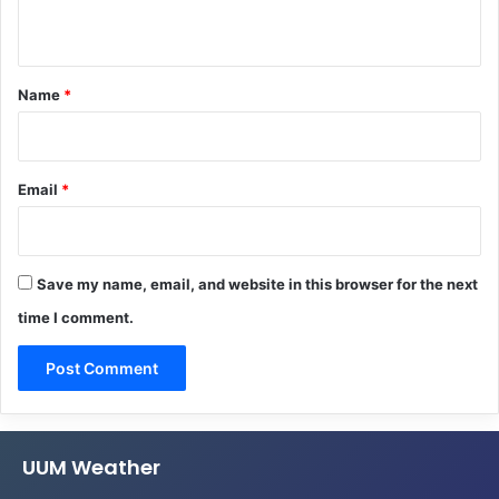
n
t
*
Name
*
Email
*
Save my name, email, and website in this browser for the next
time I comment.
UUM Weather