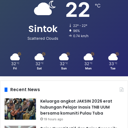
22
℃
Sintok
22º - 22º
96%
0.74 km/h
Scattered Clouds
32
32
32
32
33
℃
℃
℃
℃
℃
Fri
Sat
Sun
Mon
Tue
Recent News
Keluarga angkat JAKSIN 2026 erat
hubungan Pelajar Inasis TNB UUM
bersama komuniti Pulau Tuba
19 hours ago