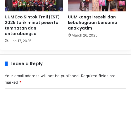
UUM Eco Sintok Trail (EST)
UUM kongsi rezeki dan
2025 tarik minat peserta
kebahagiaan bersama
tempatan dan
anak yatim
antarabangsa
March 26, 2025
June 17, 2025
Leave a Reply
Your email address will not be published.
Required fields are
marked
*
C
o
m
m
e