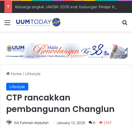
Keluarga angkat JAKSIN 2026 erat hubungan Pelajar Inasis TNB UUM bersama komuniti Pulau Tuba
Menu
S
Home
/
Lifestyle
Lifestyle
CTP rancakkan
pembangunan Changlun
Siti Fatimah Abdullah
January 12, 2025
0
1,107