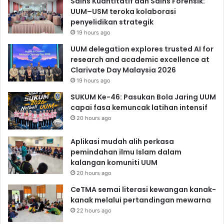
Sains Kuantitatif dan Sains Forensik:
UUM–USM teroka kolaborasi
penyelidikan strategik
19 hours ago
UUM delegation explores trusted AI for
research and academic excellence at
Clarivate Day Malaysia 2026
19 hours ago
SUKUM Ke-46: Pasukan Bola Jaring UUM
capai fasa kemuncak latihan intensif
20 hours ago
Aplikasi mudah alih perkasa
pemindahan ilmu Islam dalam
kalangan komuniti UUM
20 hours ago
CeTMA semai literasi kewangan kanak-
kanak melalui pertandingan mewarna
22 hours ago