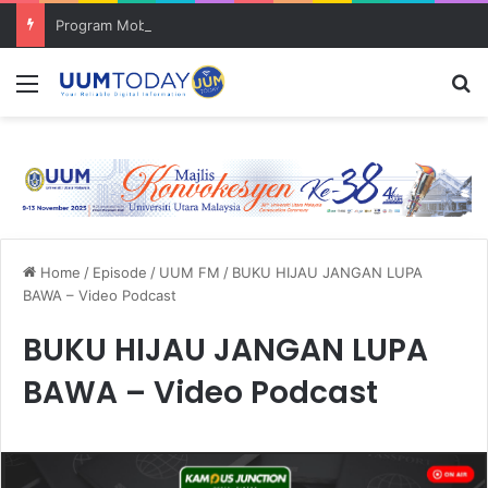
Program Mobility Inbound: Global Nexus USU x UUM 2026 perkukuh sinergi akademik dan budaya serantau
Menu
S
Home
/
Episode
/
UUM FM
/
BUKU HIJAU JANGAN LUPA
BAWA – Video Podcast
BUKU HIJAU JANGAN LUPA
BAWA – Video Podcast