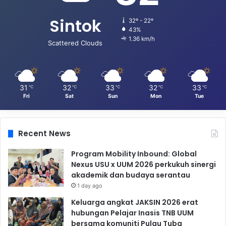
Sintok
32º - 22º
43%
1.36 km/h
Scattered Clouds
31
32
33
32
33
℃
℃
℃
℃
℃
Fri
Sat
Sun
Mon
Tue
Recent News
Program Mobility Inbound: Global
Nexus USU x UUM 2026 perkukuh sinergi
akademik dan budaya serantau
1 day ago
Keluarga angkat JAKSIN 2026 erat
hubungan Pelajar Inasis TNB UUM
bersama komuniti Pulau Tuba