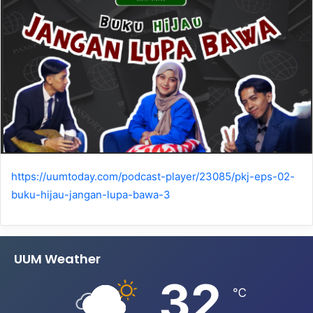
https://uumtoday.com/podcast-player/23085/pkj-eps-02-
buku-hijau-jangan-lupa-bawa-3
UUM Weather
32
℃