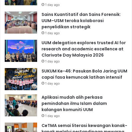
1 day ago
Sains Kuantitatif dan Sains Forensik:
UUM–USM teroka kolaborasi
penyelidikan strategik
1 day ago
UUM delegation explores trusted AI for
research and academic excellence at
Clarivate Day Malaysia 2026
1 day ago
SUKUM Ke-46: Pasukan Bola Jaring UUM
capai fasa kemuncak latihan intensif
1 day ago
Aplikasi mudah alih perkasa
pemindahan ilmu Islam dalam
kalangan komuniti UUM
1 day ago
CeTMA semai literasi kewangan kanak-
kanak melalui pertandingan mewarna