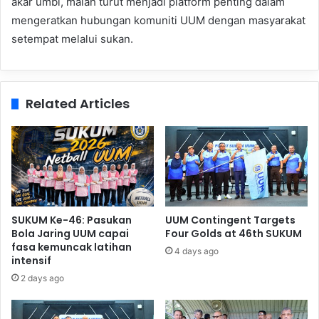
akar umbi, malah turut menjadi platform penting dalam
mengeratkan hubungan komuniti UUM dengan masyarakat
setempat melalui sukan.
Related Articles
SUKUM Ke-46: Pasukan
UUM Contingent Targets
Bola Jaring UUM capai
Four Golds at 46th SUKUM
fasa kemuncak latihan
4 days ago
intensif
2 days ago