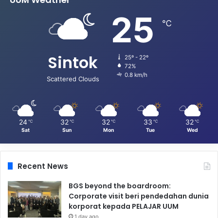
25
℃
Sintok
25º - 22º
72%
0.8 km/h
Scattered Clouds
24
32
32
33
32
℃
℃
℃
℃
℃
Sat
Sun
Mon
Tue
Wed
Recent News
BGS beyond the boardroom:
Corporate visit beri pendedahan dunia
korporat kepada PELAJAR UUM
1 day ago