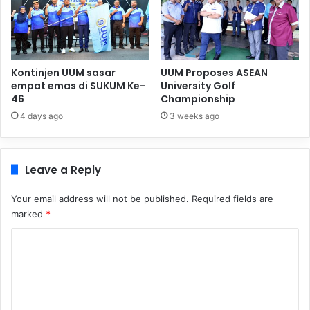
Kontinjen UUM sasar
UUM Proposes ASEAN
empat emas di SUKUM Ke-
University Golf
46
Championship
4 days ago
3 weeks ago
Leave a Reply
Your email address will not be published.
Required fields are
marked
*
C
o
m
m