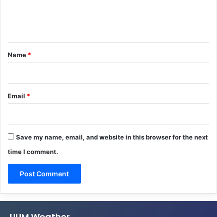
e
n
t
*
Name
*
Email
*
Save my name, email, and website in this browser for the next
time I comment.
UUM Weather