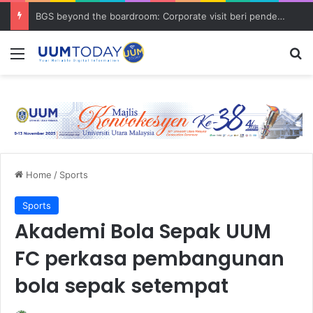
BGS beyond the boardroom: Corporate visit beri pendedahan dunia korporat kepada PELAJAR UUM
Menu
S
Home
/
Sports
Sports
Akademi Bola Sepak UUM
FC perkasa pembangunan
bola sepak setempat