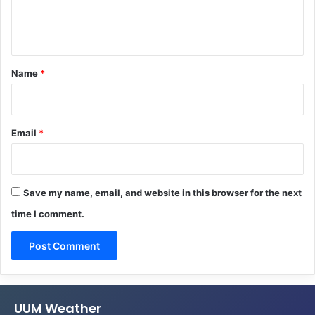
e
n
t
*
Name
*
Email
*
Save my name, email, and website in this browser for the next
time I comment.
UUM Weather