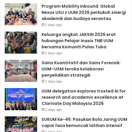
Program Mobility Inbound: Global
Nexus USU x UUM 2026 perkukuh sinergi
akademik dan budaya serantau
2 days ago
Keluarga angkat JAKSIN 2026 erat
hubungan Pelajar Inasis TNB UUM
bersama komuniti Pulau Tuba
2 days ago
Sains Kuantitatif dan Sains Forensik:
UUM–USM teroka kolaborasi
penyelidikan strategik
2 days ago
UUM delegation explores trusted AI for
research and academic excellence at
Clarivate Day Malaysia 2026
2 days ago
SUKUM Ke-46: Pasukan Bola Jaring UUM
capai fasa kemuncak latihan intensif
2 days ago