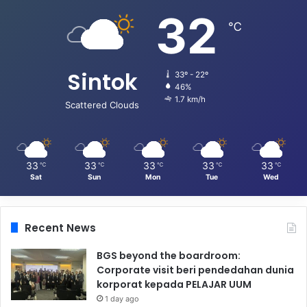
32
℃
Sintok
33º - 22º
46%
1.7 km/h
Scattered Clouds
33
33
33
33
33
℃
℃
℃
℃
℃
Sat
Sun
Mon
Tue
Wed
Recent News
BGS beyond the boardroom:
Corporate visit beri pendedahan dunia
korporat kepada PELAJAR UUM
1 day ago