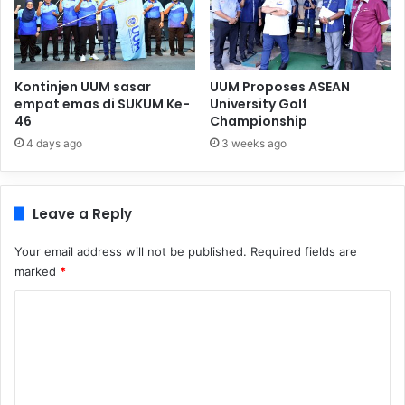
Kontinjen UUM sasar
UUM Proposes ASEAN
empat emas di SUKUM Ke-
University Golf
46
Championship
4 days ago
3 weeks ago
Leave a Reply
Your email address will not be published.
Required fields are
marked
*
C
o
m
m