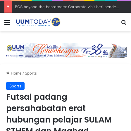
BGS beyond the boardroom: Corporate visit beri pendedahan dunia korporat kepada PELAJAR UUM
Menu
S
Home
/
Sports
Sports
Futsal padang
persahabatan erat
hubungan pelajar SULAM