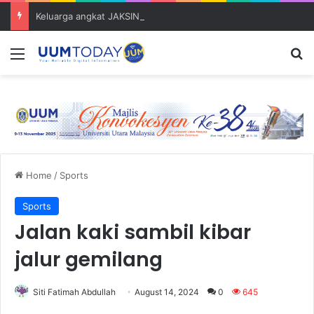
Keluarga angkat JAKSIN 2026 erat hubungan Pelajar Inasis TNB UUM bersama komuniti Pulau Tuba
Menu
S
Home
/
Sports
Sports
Jalan kaki sambil kibar
jalur gemilang
Siti Fatimah Abdullah
August 14, 2024
0
645