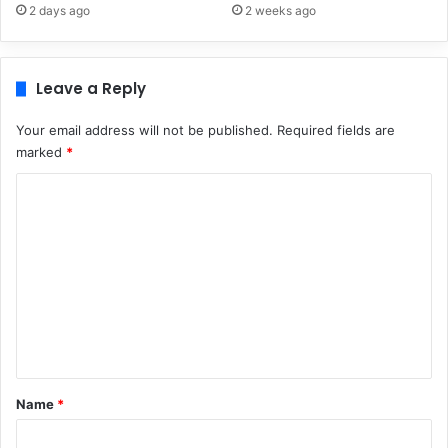
2 days ago
2 weeks ago
Leave a Reply
Your email address will not be published.
Required fields are
marked
*
C
o
m
m
e
n
t
*
Name
*