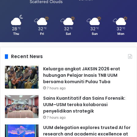
Scattered Clouds
28
32
32
32
32
℃
℃
℃
℃
℃
Thu
Fri
Sat
Sun
Mon
Recent News
Keluarga angkat JAKSIN 2026 erat
hubungan Pelajar Inasis TNB UUM
bersama komuniti Pulau Tuba
7 hours ago
Sains Kuantitatif dan Sains Forensik:
UUM–USM teroka kolaborasi
penyelidikan strategik
7 hours ago
UUM delegation explores trusted AI for
research and academic excellence at