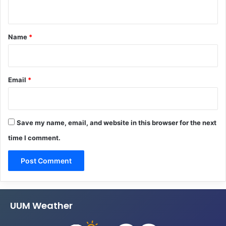
n
t
*
Name
*
Email
*
Save my name, email, and website in this browser for the next
time I comment.
UUM Weather