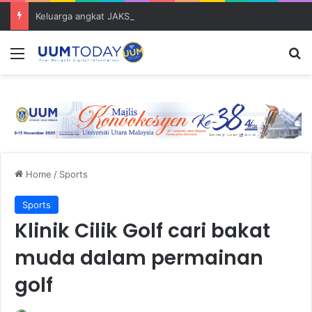
Keluarga angkat JAKSIN 2026 erat hubungan Pelajar Inasis TNB UUM bersama komuniti Pulau Tuba
Menu
S
Home
/
Sports
Sports
Klinik Cilik Golf cari bakat
muda dalam permainan
golf