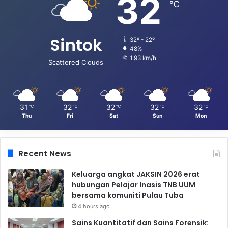
32
℃
Sintok
32º - 22º
48%
1.93 km/h
Scattered Clouds
31
32
32
32
32
℃
℃
℃
℃
℃
Thu
Fri
Sat
Sun
Mon
Recent News
Keluarga angkat JAKSIN 2026 erat
hubungan Pelajar Inasis TNB UUM
bersama komuniti Pulau Tuba
4 hours ago
Sains Kuantitatif dan Sains Forensik: