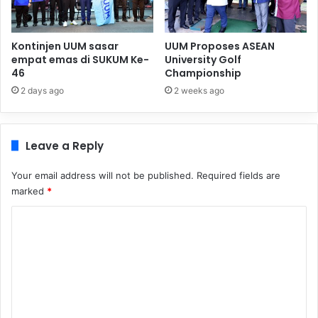
Kontinjen UUM sasar
UUM Proposes ASEAN
empat emas di SUKUM Ke-
University Golf
46
Championship
2 days ago
2 weeks ago
Leave a Reply
Your email address will not be published.
Required fields are
marked
*
C
o
m
m
e