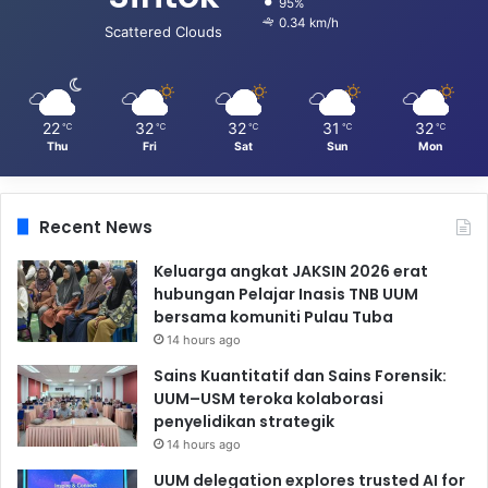
95%
0.34 km/h
Scattered Clouds
22
32
32
31
32
℃
℃
℃
℃
℃
Thu
Fri
Sat
Sun
Mon
Recent News
Keluarga angkat JAKSIN 2026 erat
hubungan Pelajar Inasis TNB UUM
bersama komuniti Pulau Tuba
14 hours ago
Sains Kuantitatif dan Sains Forensik:
UUM–USM teroka kolaborasi
penyelidikan strategik
14 hours ago
UUM delegation explores trusted AI for