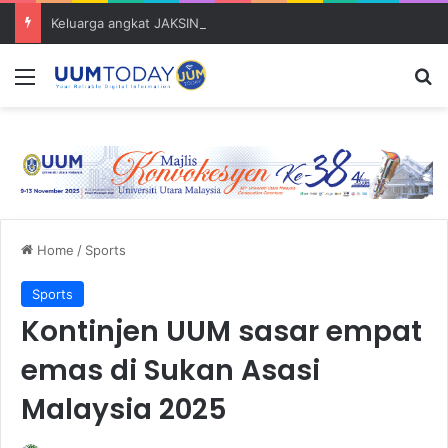
Keluarga angkat JAKSIN 2026 erat hubungan Pelajar Inasis TNB UUM bersama komuniti Pulau Tuba
Menu
S
Home
/
Sports
Sports
Kontinjen UUM sasar empat
emas di Sukan Asasi
Malaysia 2025