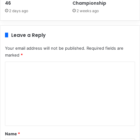
46
Championship
2 days ago
2 weeks ago
Leave a Reply
Your email address will not be published.
Required fields are
marked
*
C
o
m
m
e
n
t
*
Name
*