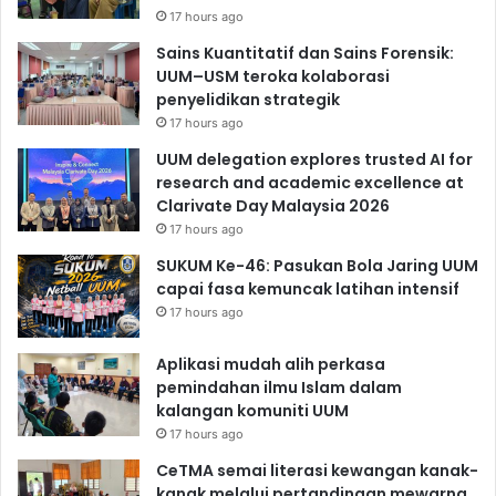
17 hours ago
Sains Kuantitatif dan Sains Forensik:
UUM–USM teroka kolaborasi
penyelidikan strategik
17 hours ago
UUM delegation explores trusted AI for
research and academic excellence at
Clarivate Day Malaysia 2026
17 hours ago
SUKUM Ke-46: Pasukan Bola Jaring UUM
capai fasa kemuncak latihan intensif
17 hours ago
Aplikasi mudah alih perkasa
pemindahan ilmu Islam dalam
kalangan komuniti UUM
17 hours ago
CeTMA semai literasi kewangan kanak-
kanak melalui pertandingan mewarna