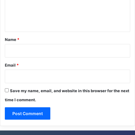
m
e
n
t
*
Name
*
Email
*
Save my name, email, and website in this browser for the next
time I comment.