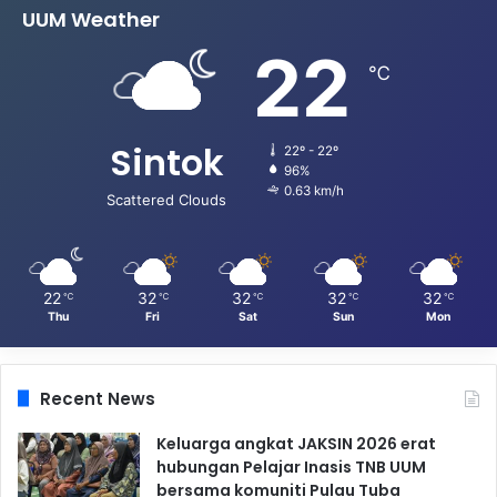
UUM Weather
22
℃
Sintok
22º - 22º
96%
0.63 km/h
Scattered Clouds
22
32
32
32
32
℃
℃
℃
℃
℃
Thu
Fri
Sat
Sun
Mon
Recent News
Keluarga angkat JAKSIN 2026 erat
hubungan Pelajar Inasis TNB UUM
bersama komuniti Pulau Tuba