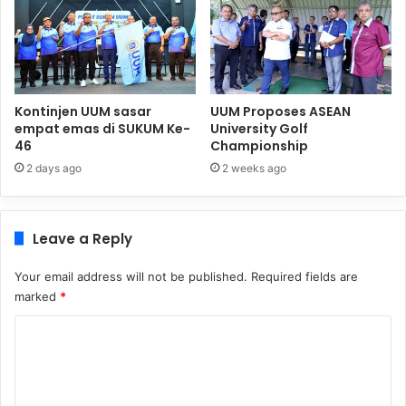
Kontinjen UUM sasar
UUM Proposes ASEAN
empat emas di SUKUM Ke-
University Golf
46
Championship
2 days ago
2 weeks ago
Leave a Reply
Your email address will not be published.
Required fields are
marked
*
C
o
m