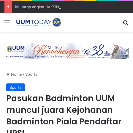
Keluarga angkat JAKSIN 2026 erat hubungan Pelajar Inasis TNB UUM bersama komuniti Pulau Tuba
Menu
S
Home
/
Sports
Sports
Pasukan Badminton UUM
muncul juara Kejohanan
Badminton Piala Pendaftar