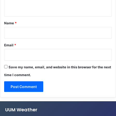
n
t
*
Name
*
Email
*
Save my name, email, and website in this browser for the next
time I comment.
UUM Weather