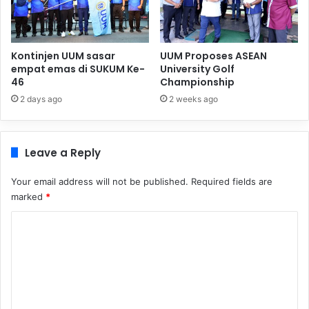
Kontinjen UUM sasar
UUM Proposes ASEAN
empat emas di SUKUM Ke-
University Golf
46
Championship
2 days ago
2 weeks ago
Leave a Reply
Your email address will not be published.
Required fields are
marked
*
C
o
m
m
e