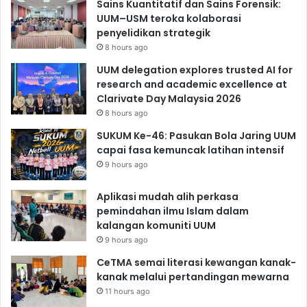
Sains Kuantitatif dan Sains Forensik:
UUM–USM teroka kolaborasi
penyelidikan strategik
8 hours ago
UUM delegation explores trusted AI for
research and academic excellence at
Clarivate Day Malaysia 2026
8 hours ago
SUKUM Ke-46: Pasukan Bola Jaring UUM
capai fasa kemuncak latihan intensif
9 hours ago
Aplikasi mudah alih perkasa
pemindahan ilmu Islam dalam
kalangan komuniti UUM
9 hours ago
CeTMA semai literasi kewangan kanak-
kanak melalui pertandingan mewarna
11 hours ago