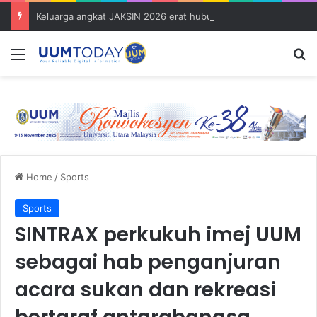
Keluarga angkat JAKSIN 2026 erat hubungan Pelajar Inasis TNB UUM bersama komuniti Pulau Tuba
Menu
S
Home
/
Sports
Sports
SINTRAX perkukuh imej UUM
sebagai hab penganjuran
acara sukan dan rekreasi