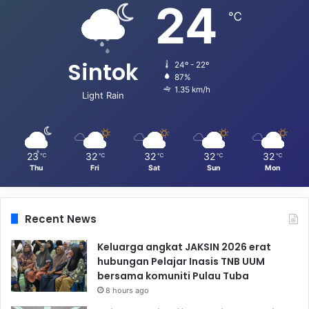
24
℃
Sintok
24º - 22º
87%
1.35 km/h
Light Rain
23
32
32
32
32
℃
℃
℃
℃
℃
Thu
Fri
Sat
Sun
Mon
Recent News
Keluarga angkat JAKSIN 2026 erat
hubungan Pelajar Inasis TNB UUM
bersama komuniti Pulau Tuba
8 hours ago