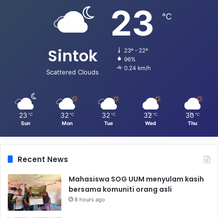
23
℃
Sintok
23º - 22º
96%
0.24 km/h
Scattered Clouds
23
32
32
32
30
℃
℃
℃
℃
℃
Sun
Mon
Tue
Wed
Thu
Recent News
Mahasiswa SOG UUM menyulam kasih
bersama komuniti orang asli
8 hours ago