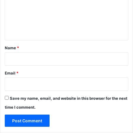
m
m
e
n
t
*
Name
*
Email
*
Save my name, email, and website in this browser for the next
time I comment.