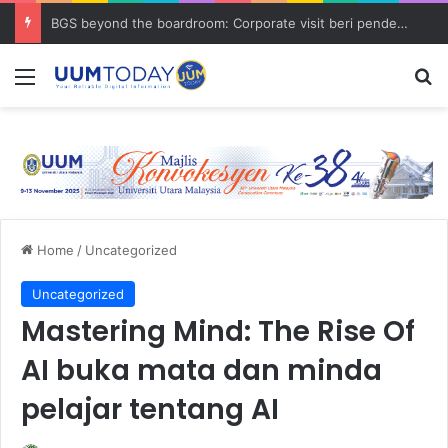
BGS beyond the boardroom: Corporate visit beri pendedahan dunia korporat kepada PELAJAR UUM
Menu
S
Home
/
Uncategorized
Uncategorized
Mastering Mind: The Rise Of
AI buka mata dan minda
pelajar tentang AI