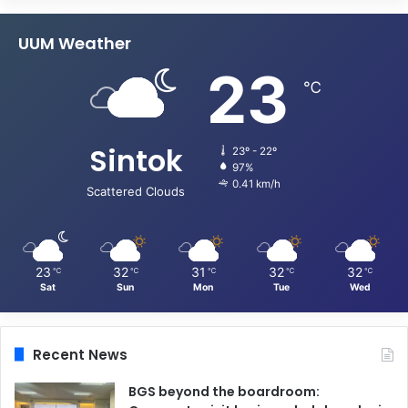
UUM Weather
23
℃
Sintok
23º - 22º
97%
0.41 km/h
Scattered Clouds
23
32
31
32
32
℃
℃
℃
℃
℃
Sat
Sun
Mon
Tue
Wed
Recent News
BGS beyond the boardroom: