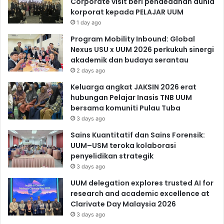
Corporate visit beri pendedahan dunia
korporat kepada PELAJAR UUM
1 day ago
Program Mobility Inbound: Global
Nexus USU x UUM 2026 perkukuh sinergi
akademik dan budaya serantau
2 days ago
Keluarga angkat JAKSIN 2026 erat
hubungan Pelajar Inasis TNB UUM
bersama komuniti Pulau Tuba
3 days ago
Sains Kuantitatif dan Sains Forensik:
UUM–USM teroka kolaborasi
penyelidikan strategik
3 days ago
UUM delegation explores trusted AI for
research and academic excellence at
Clarivate Day Malaysia 2026
3 days ago