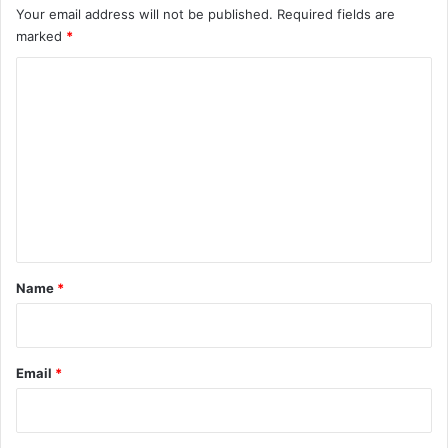
Your email address will not be published.
Required fields are
marked
*
C
o
m
m
e
n
t
*
Name
*
Email
*