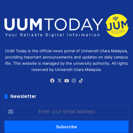
UUM Today is the official news portal of Universiti Utara Malaysia,
providing important announcements and updates on daily campus
life. This website is managed by the university authority. All rights
reserved by Universiti Utara Malaysia.
Facebook
X
YouTube
Instagram
TikTok
Newsletter
Enter
your
Email
address