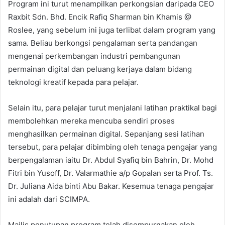
Program ini turut menampilkan perkongsian daripada CEO
Raxbit Sdn. Bhd. Encik Rafiq Sharman bin Khamis @
Roslee, yang sebelum ini juga terlibat dalam program yang
sama. Beliau berkongsi pengalaman serta pandangan
mengenai perkembangan industri pembangunan
permainan digital dan peluang kerjaya dalam bidang
teknologi kreatif kepada para pelajar.
Selain itu, para pelajar turut menjalani latihan praktikal bagi
membolehkan mereka mencuba sendiri proses
menghasilkan permainan digital. Sepanjang sesi latihan
tersebut, para pelajar dibimbing oleh tenaga pengajar yang
berpengalaman iaitu Dr. Abdul Syafiq bin Bahrin, Dr. Mohd
Fitri bin Yusoff, Dr. Valarmathie a/p Gopalan serta Prof. Ts.
Dr. Juliana Aida binti Abu Bakar. Kesemua tenaga pengajar
ini adalah dari SCIMPA.
Majlis penutupan program telah disempurnakan oleh