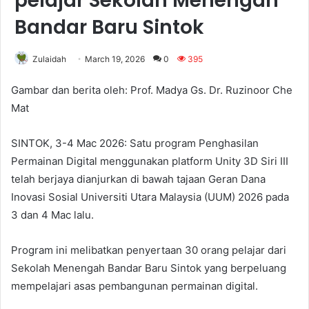
pelajar Sekolah Menengah
Bandar Baru Sintok
Zulaidah
March 19, 2026
0
395
Gambar dan berita oleh: Prof. Madya Gs. Dr. Ruzinoor Che
Mat
SINTOK, 3-4 Mac 2026: Satu program Penghasilan
Permainan Digital menggunakan platform Unity 3D Siri III
telah berjaya dianjurkan di bawah tajaan Geran Dana
Inovasi Sosial Universiti Utara Malaysia (UUM) 2026 pada
3 dan 4 Mac lalu.
Program ini melibatkan penyertaan 30 orang pelajar dari
Sekolah Menengah Bandar Baru Sintok yang berpeluang
mempelajari asas pembangunan permainan digital.