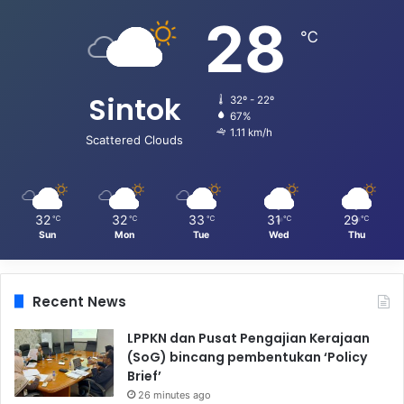
28
℃
Sintok
32º - 22º
67%
1.11 km/h
Scattered Clouds
32
32
33
31
29
℃
℃
℃
℃
℃
Sun
Mon
Tue
Wed
Thu
Recent News
LPPKN dan Pusat Pengajian Kerajaan
(SoG) bincang pembentukan ‘Policy
Brief’
26 minutes ago