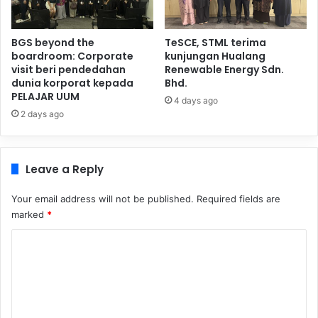
BGS beyond the
TeSCE, STML terima
boardroom: Corporate
kunjungan Hualang
visit beri pendedahan
Renewable Energy Sdn.
dunia korporat kepada
Bhd.
PELAJAR UUM
4 days ago
2 days ago
Leave a Reply
Your email address will not be published.
Required fields are
marked
*
C
o
m
m