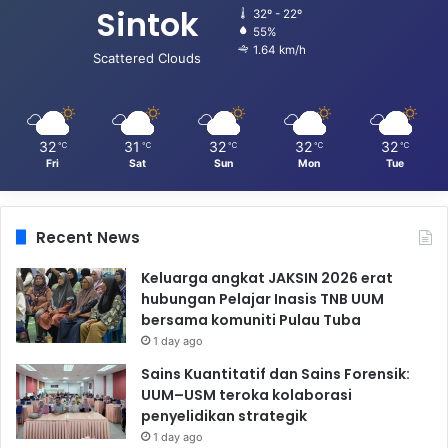
Sintok
32º - 22º
55%
1.64 km/h
Scattered Clouds
32
31
32
32
32
℃
℃
℃
℃
℃
Fri
Sat
Sun
Mon
Tue
Recent News
Keluarga angkat JAKSIN 2026 erat
hubungan Pelajar Inasis TNB UUM
bersama komuniti Pulau Tuba
1 day ago
Sains Kuantitatif dan Sains Forensik:
UUM–USM teroka kolaborasi
penyelidikan strategik
1 day ago