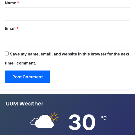
*
Name
*
Email
*
Save my name, email, and website in this browser for the next
time I comment.
UUM Weather
30
℃