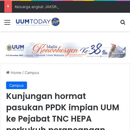
Keluarga angkat JAKSIN 2026 erat hubungan Pelajar Inasis TNB UUM bersama komuniti Pulau Tuba
Menu
S
Home
/
Campus
Campus
Kunjungan hormat
pasukan PPDK impian UUM
ke Pejabat TNC HEPA