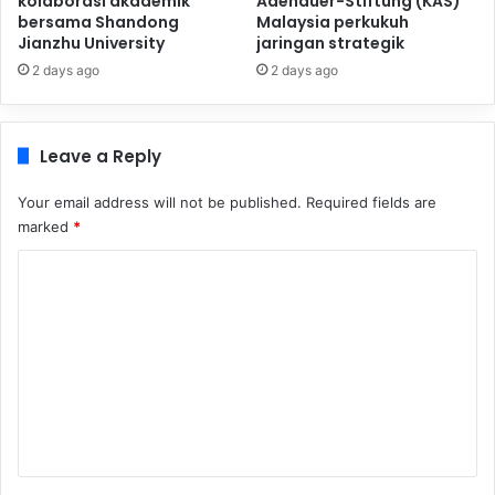
kolaborasi akademik
Adenauer-Stiftung (KAS)
bersama Shandong
Malaysia perkukuh
Jianzhu University
jaringan strategik
2 days ago
2 days ago
Leave a Reply
Your email address will not be published.
Required fields are
marked
*
C
o
m
m
e
n
t